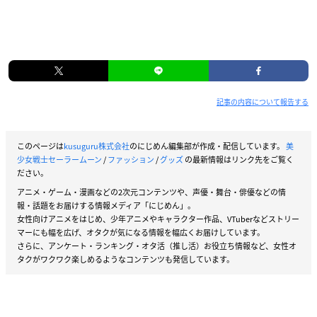
記事の内容について報告する
このページは
kusuguru株式会社
のにじめん編集部が作成・配信しています。
美
少女戦士セーラームーン
/
ファッション
/
グッズ
の最新情報はリンク先をご覧く
ださい。
アニメ・ゲーム・漫画などの2次元コンテンツや、声優・舞台・俳優などの情
報・話題をお届けする情報メディア「にじめん」。
女性向けアニメをはじめ、少年アニメやキャラクター作品、VTuberなどストリー
マーにも幅を広げ、オタクが気になる情報を幅広くお届けしています。
さらに、アンケート・ランキング・オタ活（推し活）お役立ち情報など、女性オ
タクがワクワク楽しめるようなコンテンツも発信しています。