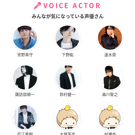
VOICE ACTOR
みんなが気になっている声優さん
宮野真守
下野紘
速水奨
諏訪部順一
鈴村健一
森川智之
花江夏樹
大塚芳忠
村瀬歩