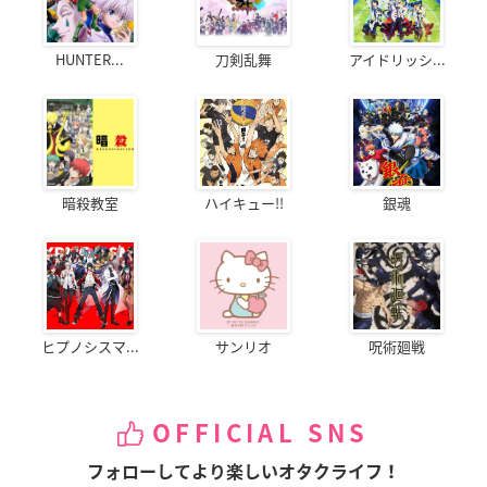
HUNTER...
刀剣乱舞
アイドリッシ...
暗殺教室
ハイキュー!!
銀魂
ヒプノシスマ...
サンリオ
呪術廻戦
OFFICIAL SNS
フォローしてより楽しいオタクライフ！