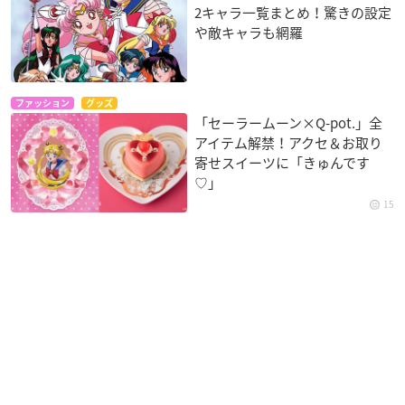
2キャラ一覧まとめ！驚きの設定
や敵キャラも網羅
ファッション
グッズ
「セーラームーン×Q-pot.」全
アイテム解禁！アクセ＆お取り
寄せスイーツに「きゅんです
♡」
15