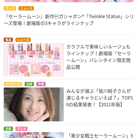
グッズ
ニュース
『セーラームーン』新作ガシャポン®「Twinkle Statue」シリ
ーズ登場！劇場版の3キャラがラインナップ
食品
ニュース
カラフルで美味しいルージュも
ラインナップ！劇場版『セーラ
ームーン』バレンタイン限定商
品公開
ランキング
話題
声優
みんなが選ぶ「皆川純子さんが
演じるキャラといえば？」TOP1
0の結果発表！【2021年版】
話題
アニメ
「美少女戦士セーラームーン」5