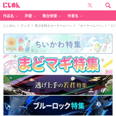
に
じ
め
ん
作品名
声優
舞台俳優
作者名
にじめん
>
グッズ
>
美少女戦士セーラームーン
> 『セーラームーン』×「ゴ