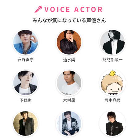
VOICE ACTOR
みんなが気になっている声優さん
宮野真守
速水奨
諏訪部順一
下野紘
木村昴
坂本真綾