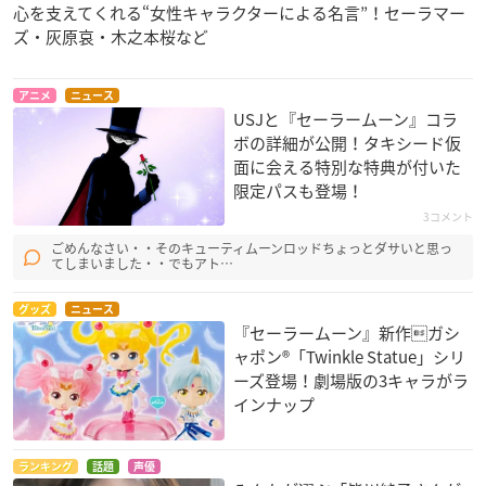
心を支えてくれる“女性キャラクターによる名言”！セーラマー
ズ・灰原哀・木之本桜など
アニメ
ニュース
USJと『セーラームーン』コラ
ボの詳細が公開！タキシード仮
面に会える特別な特典が付いた
限定パスも登場！
3コメント
ごめんなさい・・そのキューティムーンロッドちょっとダサいと思っ
てしまいました・・でもアト…
グッズ
ニュース
『セーラームーン』新作ガシ
ャポン®「Twinkle Statue」シリ
ーズ登場！劇場版の3キャラがラ
インナップ
ランキング
話題
声優