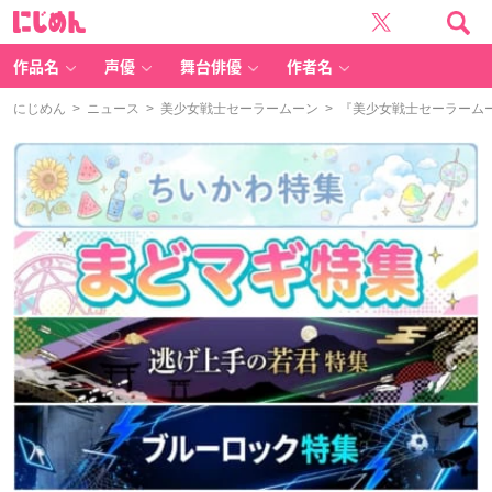
に
じ
め
ん
作品名
声優
舞台俳優
作者名
にじめん
>
ニュース
>
美少女戦士セーラームーン
> 『美少女戦士セーラームー