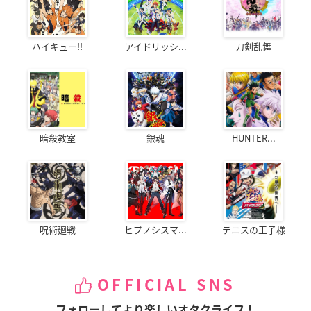
ハイキュー!!
アイドリッシ...
刀剣乱舞
暗殺教室
銀魂
HUNTER...
呪術廻戦
ヒプノシスマ...
テニスの王子様
OFFICIAL SNS
フォローしてより楽しいオタクライフ！