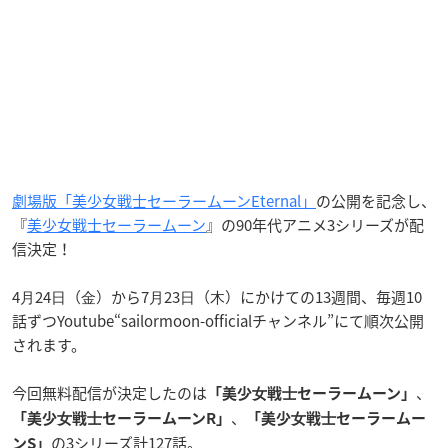
劇場版「美少女戦士セーラームーンEternal」
の公開を記念し、
『
美少女戦士セーラームーン
』の90年代アニメ3シリーズが配
信決定！
4⽉24⽇（⾦）から7⽉23⽇（⽊）にかけての13週間、毎週10
話ずつYoutube“sailormoon-officialチャンネル”にて順次公開
されます。
今回無料配信が決定したのは
、
「美少⼥戦⼠セーラームーン」
、
「美少⼥戦⼠セーラームーンR」
「美少⼥戦⼠セーラームー
の3シリーズ計127話。
ンS」