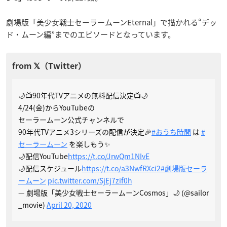
劇場版「美少⼥戦⼠セーラームーンEternal」で描かれる“デッ
ド・ムーン編”までのエピソードとなっています。
🌙📺90年代TVアニメの無料配信決定📺🌙
4/24(金)からYouTubeの
セーラームーン公式チャンネルで
90年代TVアニメ3シリーズの配信が決定🎉
#おうち時間
は
#
セーラームーン
を楽しもう✨
🌙配信YouTube
https://t.co/JrwQm1NIvE
🌙配信スケジュール
https://t.co/a3NwfRXci2
#劇場版セーラ
ームーン
pic.twitter.com/SjEj7zif0h
— 劇場版「美少女戦士セーラームーンCosmos」🌙 (@sailor
_movie)
April 20, 2020