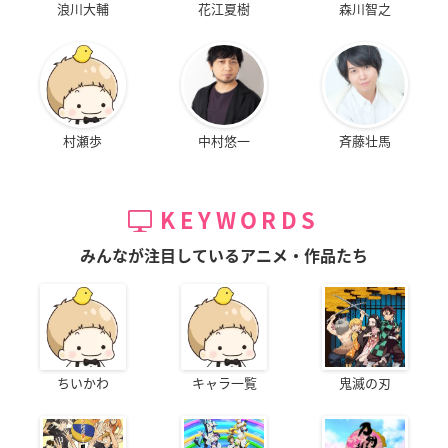
浪川大輔
花江夏樹
森川智之
村瀬歩
中村悠一
斉藤壮馬
KEYWORDS
みんなが注目しているアニメ・作品たち
ちいかわ
キャラ一覧
鬼滅の刃