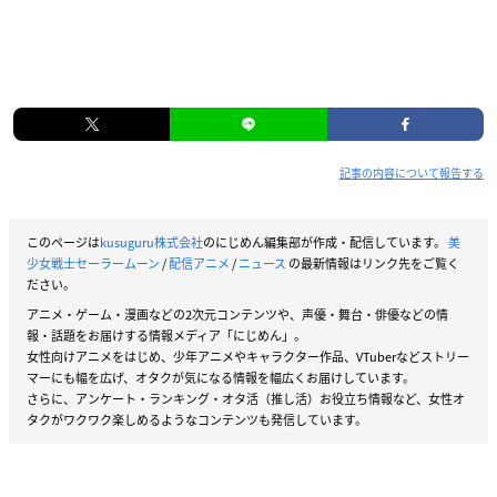
記事の内容について報告する
このページは
kusuguru株式会社
のにじめん編集部が作成・配信しています。
美
少女戦士セーラームーン
/
配信アニメ
/
ニュース
の最新情報はリンク先をご覧く
ださい。
アニメ・ゲーム・漫画などの2次元コンテンツや、声優・舞台・俳優などの情
報・話題をお届けする情報メディア「にじめん」。
女性向けアニメをはじめ、少年アニメやキャラクター作品、VTuberなどストリー
マーにも幅を広げ、オタクが気になる情報を幅広くお届けしています。
さらに、アンケート・ランキング・オタ活（推し活）お役立ち情報など、女性オ
タクがワクワク楽しめるようなコンテンツも発信しています。