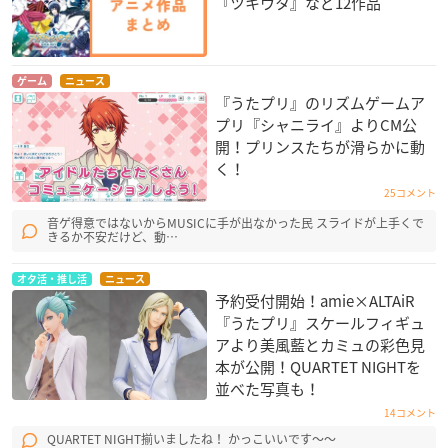
『ツキウタ』など12作品
ゲーム
ニュース
『うたプリ』のリズムゲームア
プリ『シャニライ』よりCM公
開！プリンスたちが滑らかに動
く！
25コメント
音ゲ得意ではないからMUSICに手が出なかった民 スライドが上手くで
きるか不安だけど、動…
オタ活・推し活
ニュース
予約受付開始！amie×ALTAiR
『うたプリ』スケールフィギュ
アより美風藍とカミュの彩色見
本が公開！QUARTET NIGHT​を
並べた写真も！
14コメント
QUARTET NIGHT揃いましたね！ かっこいいです〜〜