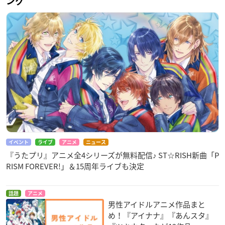
ング
イベント
ライブ
アニメ
ニュース
『うたプリ』アニメ全4シリーズが無料配信♪ ST☆RISH新曲「P
RISM FOREVER!」＆15周年ライブも決定
話題
アニメ
男性アイドルアニメ作品まと
め！『アイナナ』『あんスタ』