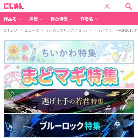
に
じ
め
ん
作品名
声優
舞台俳優
作者名
にじめん
>
ニュース
>
うたの☆プリンスさまっ♪
> 『うたプリ』×AGF20