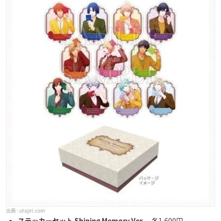
utapri.com
各1,600円