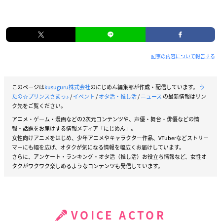
記事の内容について報告する
このページは
kusuguru株式会社
のにじめん編集部が作成・配信しています。
う
たの☆プリンスさまっ♪
/
イベント
/
オタ活・推し活
/
ニュース
の最新情報はリン
ク先をご覧ください。
アニメ・ゲーム・漫画などの2次元コンテンツや、声優・舞台・俳優などの情
報・話題をお届けする情報メディア「にじめん」。
女性向けアニメをはじめ、少年アニメやキャラクター作品、VTuberなどストリー
マーにも幅を広げ、オタクが気になる情報を幅広くお届けしています。
さらに、アンケート・ランキング・オタ活（推し活）お役立ち情報など、女性オ
タクがワクワク楽しめるようなコンテンツも発信しています。
VOICE ACTOR