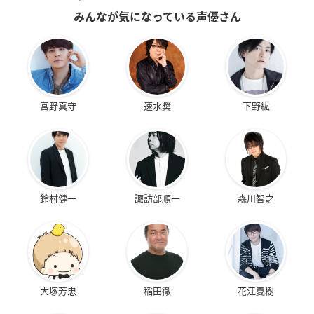
みんなが気になっている声優さん
宮野真守
速水奨
下野紘
鈴村健一
諏訪部順一
森川智之
大塚芳忠
稲田徹
花江夏樹