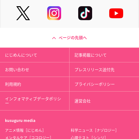
ページの先頭へ
にじめんについて
記事掲載について
お問い合わせ
プレスリリース送付先
利用規約
プライバシーポリシー
インフォマティブデータポリシ
運営会社
ー
kusuguru
media
アニメ情報［にじめん］
科学ニュース［ナゾロジー］
メンタルケア［ココロジー］
心理テスト［シンリ］