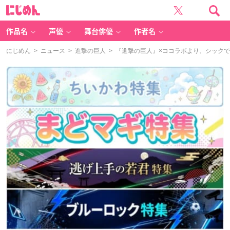
に
じ
め
ん
作品名
声優
舞台俳優
作者名
にじめん
>
ニュース
>
進撃の巨人
> 『進撃の巨人』×ココラボより、シック