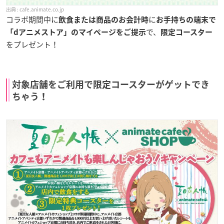
cafe.animate.co.jp
コラボ期間中に
に
飲食または商品のお会計時
お手持ちの端末で
で、
「dアニメストア」のマイページをご提示
限定コースター
をプレゼント！
対象店舗をご利用で限定コースターがゲットでき
ちゃう！