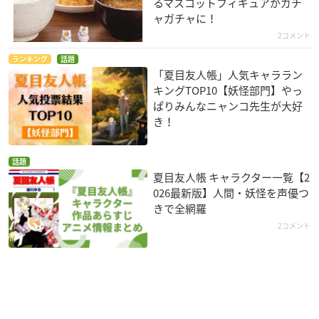
るマスコットフィギュアがガチ
ャガチャに！
2コメント
ランキング
話題
「夏目友人帳」人気キャララン
キングTOP10【妖怪部門】やっ
ぱりみんなニャンコ先生が大好
き！
話題
夏目友人帳 キャラクター一覧【2
026最新版】人間・妖怪を声優つ
きで全網羅
2コメント