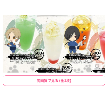
高画質で見る (全1枚)