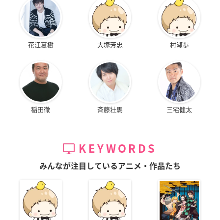
花江夏樹
大塚芳忠
村瀬歩
稲田徹
斉藤壮馬
三宅健太
KEYWORDS
みんなが注目しているアニメ・作品たち