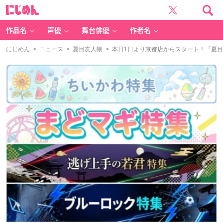
に
じ
め
ん
作品名
声優
舞台俳優
作者名
にじめん
>
ニュース
>
夏目友人帳
> 本日1日より京都店からスタート！『夏