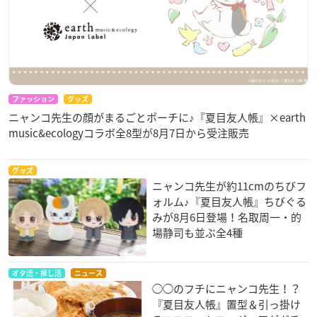
ファッション
グッズ
ニャンコ先生の顔がまるごとポーチに♪『夏目友人帳』×earth
music&ecologyコラボ全8型が8月7日から受注販売
グッズ
ニャンコ先生が約11cmのちびフ
ォルム♪『夏目友人帳』ちびぐる
みが8月6日登場！名取周一・的
場静司も並ぶ全4種
オタ活・推し活
ニュース
◯◯のフチにニャンコ先生！？
『夏目友人帳』置型＆引っ掛け