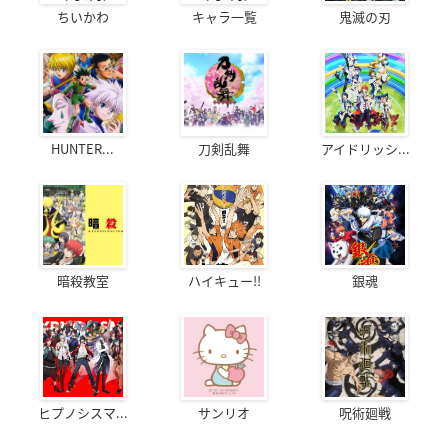
ちいかわ
キャラ一覧
鬼滅の刃
HUNTER...
刀剣乱舞
アイドリッシ...
暗殺教室
ハイキュー!!
銀魂
ヒプノシスマ...
サンリオ
呪術廻戦