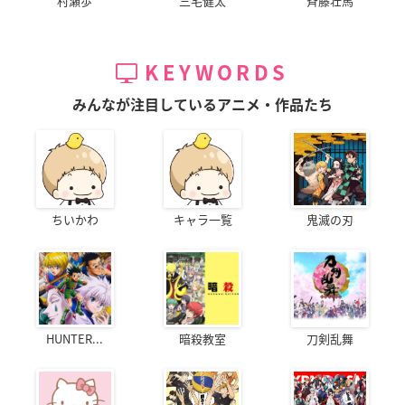
村瀬歩
三宅健太
斉藤壮馬
KEYWORDS
みんなが注目しているアニメ・作品たち
ちいかわ
キャラ一覧
鬼滅の刃
HUNTER...
暗殺教室
刀剣乱舞