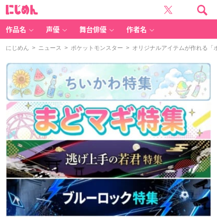
に
じ
め
ん
作品名
声優
舞台俳優
作者名
にじめん
>
ニュース
>
ポケットモンスター
> オリジナルアイテムが作れる「ポ