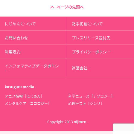
ページの先頭へ
にじめんについて
記事掲載について
お問い合わせ
プレスリリース送付先
利用規約
プライバシーポリシー
インフォマティブデータポリシ
運営会社
ー
kusuguru
media
アニメ情報［にじめん］
科学ニュース［ナゾロジー］
メンタルケア［ココロジー］
心理テスト［シンリ］
Copyright 2013 nijimen.