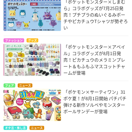
「ポケットモンスター×しまむ
ら」コラボグッズが7月25日発
売！プチプラのぬいぐるみポー
チやピカチュウTシャツが勢ぞろ
い
ファッション
グッズ
「ポケットモンスター×アベイ
ル」コラボグッズが8月1日発
売！ピカチュウのメラミンプレ
ート＆もふもふマスコットチャ
ームが登場
フェア
ニュース
「ポケモン×サーティワン」31
ポケ夏！が8月1日開始 パチパチ
弾ける新作ソルベやモンスター
ボールサンデーが登場
オタ活・推し活
ニュース