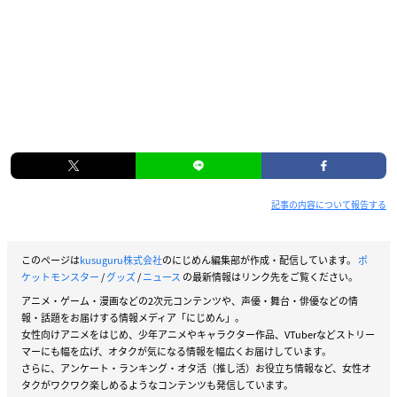
記事の内容について報告する
このページは
kusuguru株式会社
のにじめん編集部が作成・配信しています。
ポ
ケットモンスター
/
グッズ
/
ニュース
の最新情報はリンク先をご覧ください。
アニメ・ゲーム・漫画などの2次元コンテンツや、声優・舞台・俳優などの情
報・話題をお届けする情報メディア「にじめん」。
女性向けアニメをはじめ、少年アニメやキャラクター作品、VTuberなどストリー
マーにも幅を広げ、オタクが気になる情報を幅広くお届けしています。
さらに、アンケート・ランキング・オタ活（推し活）お役立ち情報など、女性オ
タクがワクワク楽しめるようなコンテンツも発信しています。