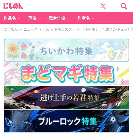
に
じ
め
ん
作品名
声優
舞台俳優
作者名
にじめん
>
ニュース
>
ポケットモンスター
> 『ポケモン』可愛さがギュッと