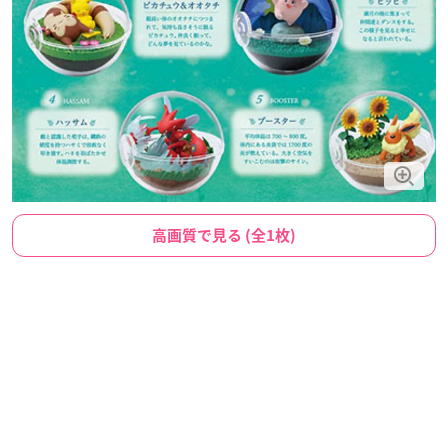
高画質で見る (全1枚)