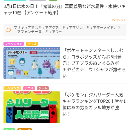
8月1日は水の日！『鬼滅の刃』冨岡義勇など水属性・水使いキ
ャラ10選 【アンケート結果】
15コメント
プリキュアではキュアアクア、キュアマリン、キュアマーメイド、キ
ュアフォンテーヌ、キュアラ…
ファッション
グッズ
「ポケットモンスター×しまむ
ら」コラボグッズが7月25日発
売！プチプラのぬいぐるみポー
チやピカチュウTシャツが勢ぞろ
い
ランキング
アニメ
ゲーム
「ポケモン」ジムリーダー人気
キャラランキングTOP20！堂々1
位はあの男＆ガラル地方が強
い！