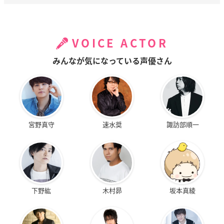
VOICE ACTOR
みんなが気になっている声優さん
宮野真守
速水奨
諏訪部順一
下野紘
木村昴
坂本真綾