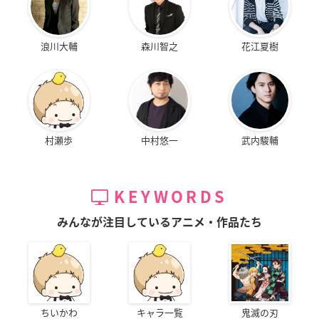
浪川大輔
森川智之
花江夏樹
村瀬歩
中村悠一
武内駿輔
KEYWORDS
みんなが注目しているアニメ・作品たち
ちいかわ
キャラ一覧
鬼滅の刃