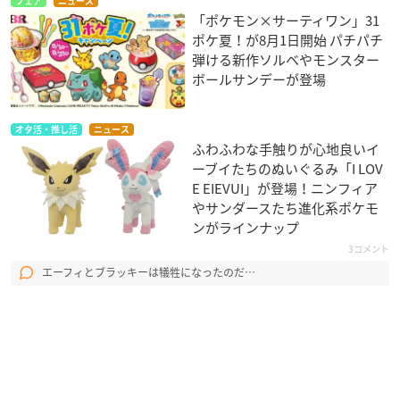
フェア
ニュース
「ポケモン×サーティワン」31
ポケ夏！が8月1日開始 パチパチ
弾ける新作ソルベやモンスター
ボールサンデーが登場
オタ活・推し活
ニュース
ふわふわな手触りが心地良いイ
ーブイたちのぬいぐるみ「I LOV
E EIEVUI」が登場！ニンフィア
やサンダースたち進化系ポケモ
ンがラインナップ
3コメント
エーフィとブラッキーは犠牲になったのだ…