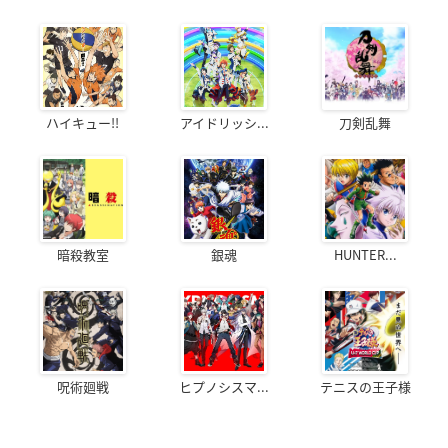
ハイキュー!!
アイドリッシ...
刀剣乱舞
暗殺教室
銀魂
HUNTER...
呪術廻戦
ヒプノシスマ...
テニスの王子様