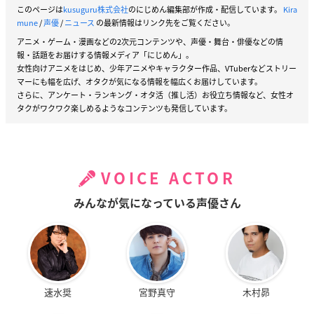
このページは
kusuguru株式会社
のにじめん編集部が作成・配信しています。
Kira
mune
/
声優
/
ニュース
の最新情報はリンク先をご覧ください。
アニメ・ゲーム・漫画などの2次元コンテンツや、声優・舞台・俳優などの情
報・話題をお届けする情報メディア「にじめん」。
女性向けアニメをはじめ、少年アニメやキャラクター作品、VTuberなどストリー
マーにも幅を広げ、オタクが気になる情報を幅広くお届けしています。
さらに、アンケート・ランキング・オタ活（推し活）お役立ち情報など、女性オ
タクがワクワク楽しめるようなコンテンツも発信しています。
VOICE ACTOR
みんなが気になっている声優さん
速水奨
宮野真守
木村昴