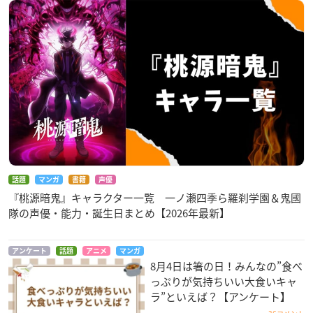
話題
マンガ
書籍
声優
『桃源暗鬼』キャラクター一覧 一ノ瀬四季ら羅刹学園＆鬼國
隊の声優・能力・誕生日まとめ【2026年最新】
アンケート
話題
アニメ
マンガ
8月4日は箸の日！みんなの”食べ
っぷりが気持ちいい大食いキャ
ラ”といえば？【アンケート】