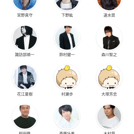
宮野真守
下野紘
速水奨
諏訪部順一
鈴村健一
森川智之
花江夏樹
村瀬歩
大塚芳忠
稲田徹
斉藤壮馬
木村昴