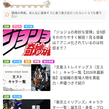
36コメント
銀魂の神楽。あんなに美味そうに食う美少女だったらいくらても奢り
たい
話題
アニメ
マンガ
「ジョジョの奇妙な冒険」全8部
をわかりやすく解説！見る順番
は？アニメ化されているのは何
部まで？
話題
マンガ
書籍
声優
舞台俳優
『文豪ストレイドッグス（文ス
ト）』キャラ一覧【2026年最新
版】全組織の登場人物を異能
力・声優つきで紹介
話題
マンガ
『東京エイリアンズ』キャラク
ター一覧｜誕生日・身長・プロ