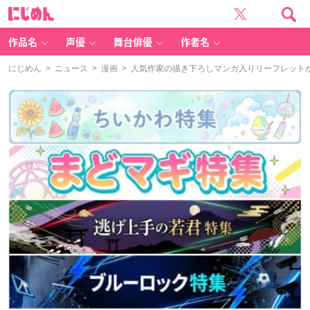
に
じ
め
ん
作品名
声優
舞台俳優
作者名
にじめん
>
ニュース
>
漫画
> 人気作家の描き下ろしマンガ入りリーフレットが