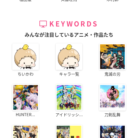
KEYWORDS
みんなが注目しているアニメ・作品たち
ちいかわ
キャラ一覧
鬼滅の刃
HUNTER...
アイドリッシ...
刀剣乱舞