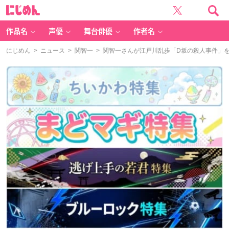
に
じ
め
ん
作品名
声優
舞台俳優
作者名
にじめん
>
ニュース
>
関智一
> 関智一さんが江戸川乱歩「D坂の殺人事件」