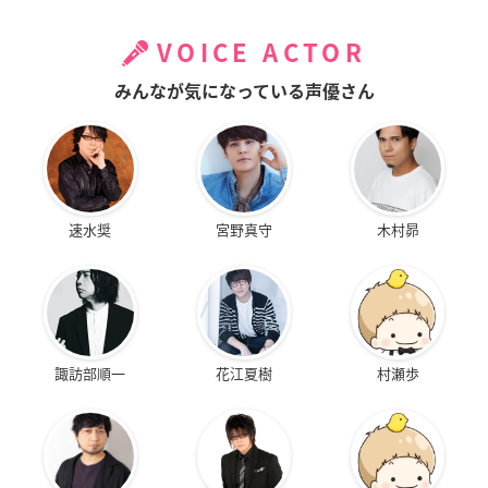
VOICE ACTOR
みんなが気になっている声優さん
速水奨
宮野真守
木村昴
諏訪部順一
花江夏樹
村瀬歩