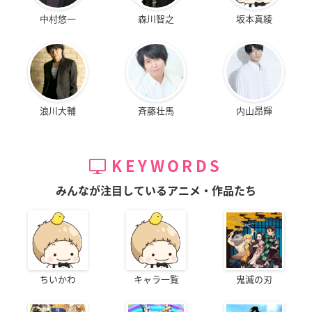
中村悠一
森川智之
坂本真綾
浪川大輔
斉藤壮馬
内山昂輝
KEYWORDS
みんなが注目しているアニメ・作品たち
ちいかわ
キャラ一覧
鬼滅の刃