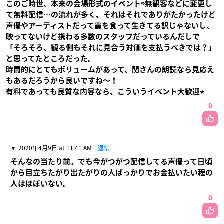
このご時世、本来の会場形式のイベント⇨無観客などに変更し
て無料配信…の流れが多く、それはそれでありがたかったけど
声優やアーティストだって霞を食って生きてる訳じゃないし、
映ってないけど携わる多数のスタッフだっているんだしで
「そろそろ、観る側もそれに見合う対価を支払うべきでは？」
と思ってたところだった。
時間的にとてもボリュームがあって、関さんの朗読なら見応え
もあるだろうから良いですね〜！
有料であっても良質な内容なら、こういうイベント大歓迎⭐︎
0
2020年4月9日 at 11:41 AM
返信
そんなの当たり前。でも今がつがつ配信してる声優って日頃
から目立ちたがり出たがりの人ばっかりでお金払いたい程の
人はほぼいない。
0