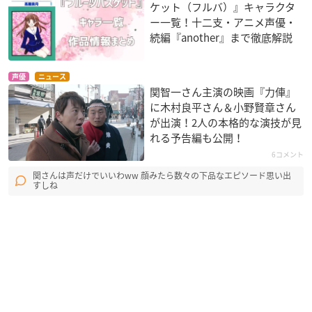
ケット（フルバ）』キャラクタ
ー一覧！十二支・アニメ声優・
続編『another』まで徹底解説
声優
ニュース
関智一さん主演の映画『力俥』
に木村良平さん＆小野賢章さん
が出演！2人の本格的な演技が見
れる予告編も公開！
6コメント
関さんは声だけでいいわww 顔みたら数々の下品なエピソード思い出
すしね