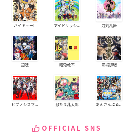
ハイキュー!!
アイドリッシ...
刀剣乱舞
銀魂
暗殺教室
呪術廻戦
ヒプノシスマ...
忍たま乱太郎
あんさんぶる...
OFFICIAL SNS