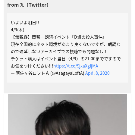
いよいよ明日!!
4/9(木)
【無観客】関智一朗読イベント『D坂の殺人事件』
現在全国的にネット環境があまり良くないですが、朗読な
ので遅延しないアーカイブでの視聴でも問題なし!!
チケット購入はイベント当日（4/9）の21:00までですので
お気をつけください!!!
https://t.co/SjxaXgIjMA
— 阿佐ヶ谷ロフトＡ (@AsagayaLoftA)
April 8, 2020