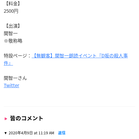
【料金】
2500円
【出演】
関智一
※敬称略
特設ページ：
【無観客】関智一朗読イベント『D坂の殺人事
件』
関智一さん
Twitter
皆のコメント
2020年4月9日 at 11:19 AM
返信