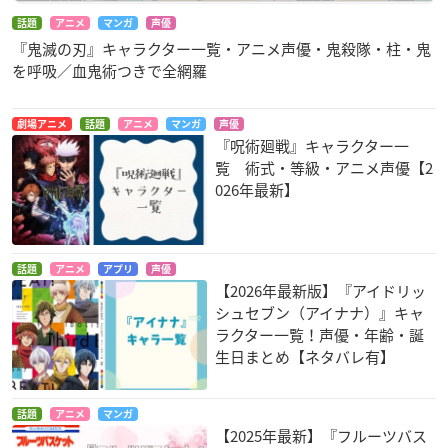
話題
アニメ
マンガ
声優
『鬼滅の刃』キャラクター一覧・アニメ声優・鬼殺隊・柱・鬼
を呼吸／血鬼術つきで全網羅
劇場アニメ
話題
アニメ
マンガ
声優
『呪術廻戦』キャラクター一
覧 術式・等級・アニメ声優【2
026年最新】
話題
アニメ
アプリ
声優
【2026年最新版】『アイドリッ
シュセブン（アイナナ）』キャ
ラクター一覧！声優・年齢・誕
生日まとめ【ネタバレ有】
話題
アニメ
マンガ
【2025年最新】『フルーツバス