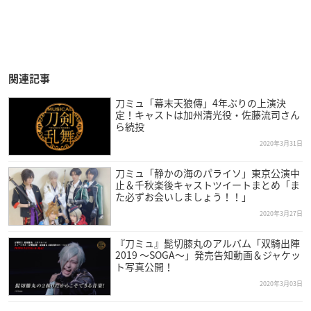
関連記事
刀ミュ「幕末天狼傳」4年ぶりの上演決
定！キャストは加州清光役・佐藤流司さん
ら続投
2020年3月31日
刀ミュ「静かの海のパライソ」東京公演中
止＆千秋楽後キャストツイートまとめ「ま
た必ずお会いしましょう！！」
2020年3月27日
『刀ミュ』髭切膝丸のアルバム「双騎出陣
2019 ～SOGA～」発売告知動画＆ジャケッ
ト写真公開！
2020年3月03日