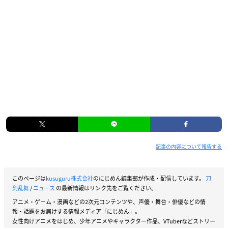
記事の内容について報告する
このページは
kusuguru株式会社
のにじめん編集部が作成・配信しています。
刀
剣乱舞
/
ニュース
の最新情報はリンク先をご覧ください。
アニメ・ゲーム・漫画などの2次元コンテンツや、声優・舞台・俳優などの情
報・話題をお届けする情報メディア「にじめん」。
女性向けアニメをはじめ、少年アニメやキャラクター作品、VTuberなどストリー