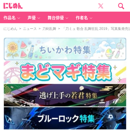
に
じ
め
ん
作品名
声優
舞台俳優
作者名
にじめん
>
ニュース
>
刀剣乱舞
> 「刀ミュ 歌合 乱舞狂乱 2019」写真集発