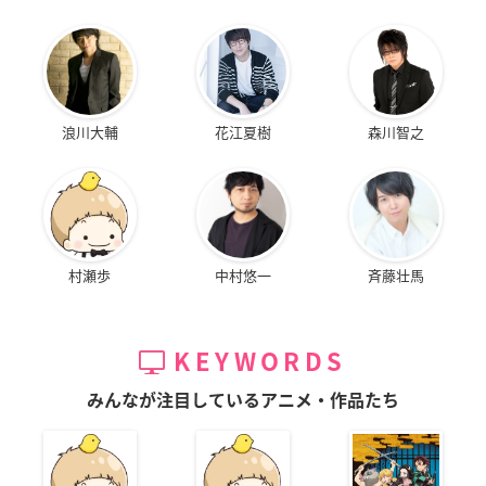
浪川大輔
花江夏樹
森川智之
村瀬歩
中村悠一
斉藤壮馬
KEYWORDS
みんなが注目しているアニメ・作品たち