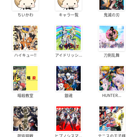
ちいかわ
キャラ一覧
鬼滅の刃
ハイキュー!!
アイドリッシ...
刀剣乱舞
暗殺教室
銀魂
HUNTER...
呪術廻戦
ヒプノシスマ...
テニスの王子様