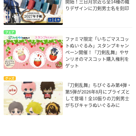
開始！三日月宗近ら全14種の織
りデザインに刀剣男士名を刻印
フェア
ファミマ限定「いちごマスコッ
トぬいぐるみ」スタンプキャン
ペーン開催！『刀剣乱舞』やサ
ンリオのマスコット購入権利を
ゲット
グッズ
『刀剣乱舞』ちびぐるみ第4弾・
第5弾が2026年8月にプライズと
して登場！全10振りの刀剣男士
がちびキャラぬいぐるみに