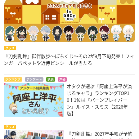
グッズ
『刀剣乱舞』御伴散歩～ぽちくじ～その2が9月下旬発売！フィ
ンガーパペットや近侍ピンシールが当たる
ランキング
アンケート
話題
声優
オタクが選ぶ「阿座上洋平が演
じるキャラ」ランキングTOP1
0！1位は『バーンブレイバー
ン』ルイス・スミス【2026年
版】
グッズ
『刀剣乱舞』2027年手帳が予約