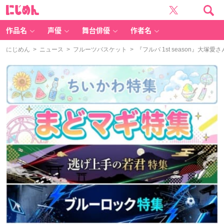
に
じ
め
ん
作品名
声優
舞台俳優
作者名
にじめん
>
ニュース
>
フルーツバスケット
> 『フルバ 1st season』大塚