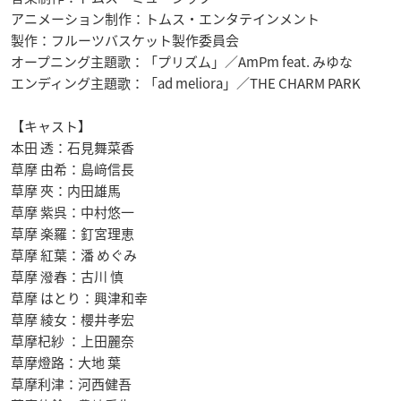
アニメーション制作：トムス・エンタテインメント
製作：フルーツバスケット製作委員会
オープニング主題歌：「プリズム」／AmPm feat. みゆな
エンディング主題歌：「ad meliora」／THE CHARM PARK
【キャスト】
本田 透：石見舞菜香
草摩 由希：島﨑信長
草摩 夾：内田雄馬
草摩 紫呉：中村悠一
草摩 楽羅：釘宮理恵
草摩 紅葉：潘 めぐみ
草摩 潑春：古川 慎
草摩 はとり：興津和幸
草摩 綾女：櫻井孝宏
草摩杞紗 ：上田麗奈
草摩燈路：大地 葉
草摩利津：河西健吾