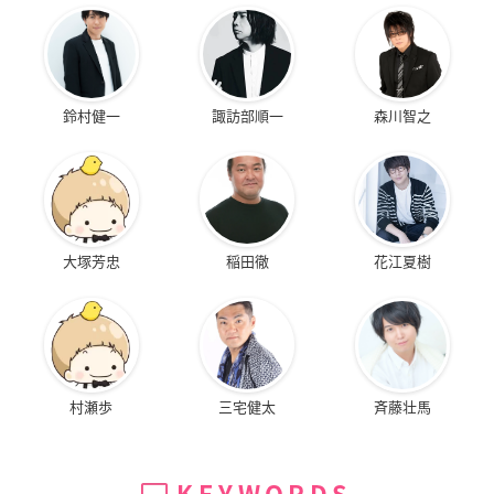
鈴村健一
諏訪部順一
森川智之
大塚芳忠
稲田徹
花江夏樹
村瀬歩
三宅健太
斉藤壮馬