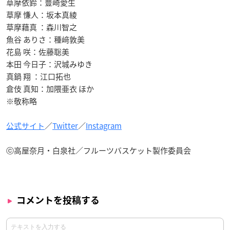
草摩依鈴：豊崎愛生
草摩 慊人：坂本真綾
草摩藉真 ：森川智之
魚谷 ありさ：種﨑敦美
花島 咲：佐藤聡美
本田 今日子：沢城みゆき
真鍋 翔 ：江口拓也
倉伎 真知：加隈亜衣 ほか
※敬称略
公式サイト
／
Twitter
／
Instagram
ⓒ高屋奈月・白泉社／フルーツバスケット製作委員会
コメントを投稿する