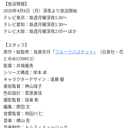
【放送情報】
2020年4月6日（月）深夜より放送開始
テレビ東京：毎週月曜深夜1:30～
テレビ愛知：毎週月曜深夜1:30～
テレビ大阪：毎週月曜深夜2:05～ ほか
【スタッフ】
原作・総監修：高屋奈月「
フルーツバスケット
」（白泉社・花
とゆめCOMICS）
監督：井端義秀
シリーズ構成：岸本 卓
キャラクターデザイン：進藤 優
美術監督：神山瑶子
色彩設計：菅原美佳
撮影監督：設楽 希
編集：肥田 文
音響監督：明田川 仁
音楽：横山 克
音楽制作：トムス・ミュージック