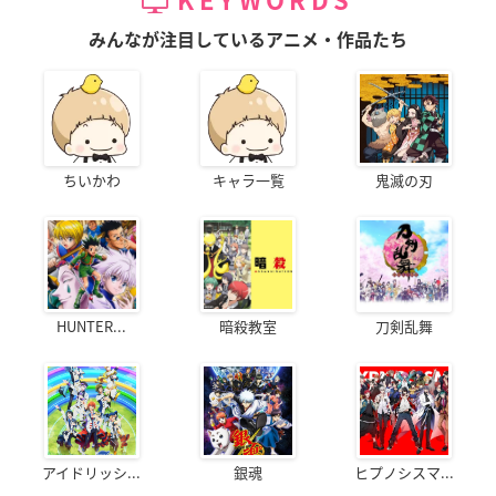
KEYWORDS
みんなが注目しているアニメ・作品たち
ちいかわ
キャラ一覧
鬼滅の刃
HUNTER...
暗殺教室
刀剣乱舞
アイドリッシ...
銀魂
ヒプノシスマ...