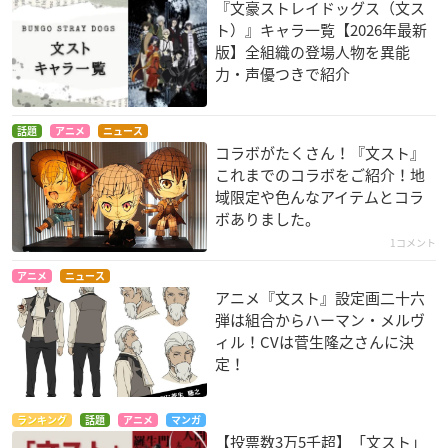
『文豪ストレイドッグス（文ス
ト）』キャラ一覧【2026年最新
版】全組織の登場人物を異能
力・声優つきで紹介
話題
アニメ
ニュース
コラボがたくさん！『文スト』
これまでのコラボをご紹介！地
域限定や色んなアイテムとコラ
ボありました。
1コメント
アニメ
ニュース
アニメ『文スト』設定画二十六
弾は組合からハーマン・メルヴ
ィル！CVは菅生隆之さんに決
定！
ランキング
話題
アニメ
マンガ
【投票数3万5千超】「文スト」