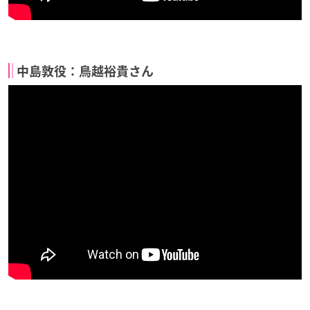
中島敦役：鳥越裕貴さん