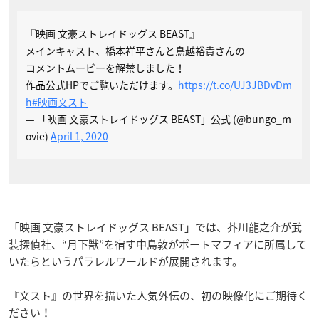
『映画 文豪ストレイドッグス BEAST』
メインキャスト、橋本祥平さんと鳥越裕貴さんの
コメントムービーを解禁しました！
作品公式HPでご覧いただけます。
https://t.co/UJ3JBDvDm
h
#映画文スト
— 「映画 文豪ストレイドッグス BEAST」公式 (@bungo_m
ovie)
April 1, 2020
「映画 文豪ストレイドッグス BEAST」では、芥川龍之介が武
装探偵社、“月下獣”を宿す中島敦がポートマフィアに所属して
いたらというパラレルワールドが展開されます。
『文スト』の世界を描いた人気外伝の、初の映像化にご期待く
ださい！