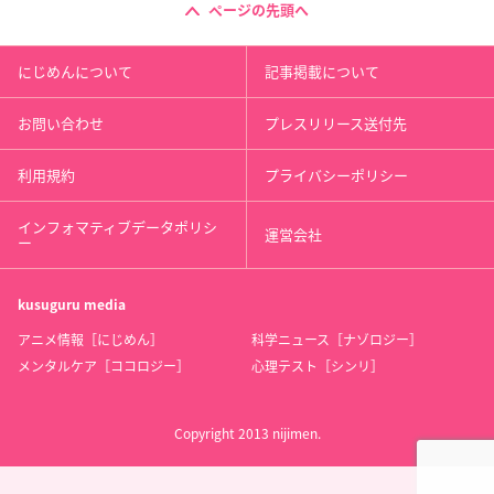
ページの先頭へ
にじめんについて
記事掲載について
お問い合わせ
プレスリリース送付先
利用規約
プライバシーポリシー
インフォマティブデータポリシ
運営会社
ー
kusuguru
media
アニメ情報［にじめん］
科学ニュース［ナゾロジー］
メンタルケア［ココロジー］
心理テスト［シンリ］
Copyright 2013 nijimen.