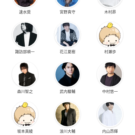
速水奨
宮野真守
木村昴
諏訪部順一
花江夏樹
村瀬歩
森川智之
武内駿輔
中村悠一
坂本真綾
浪川大輔
内山昂輝