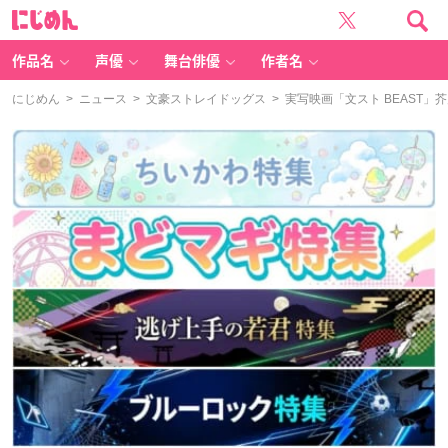
に
じ
め
ん
作品名
声優
舞台俳優
作者名
にじめん
>
ニュース
>
文豪ストレイドッグス
> 実写映画「文スト BEAST