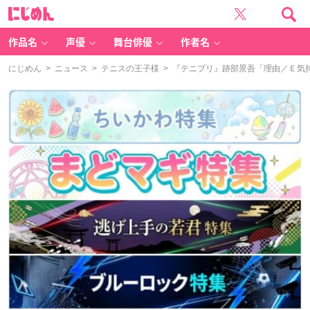
に
じ
め
ん
作品名
声優
舞台俳優
作者名
にじめん
>
ニュース
>
テニスの王子様
> 『テニプリ』跡部景吾「理由／Ｅ気