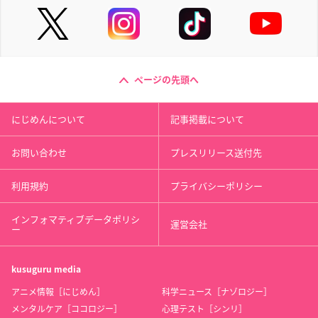
ページの先頭へ
にじめんについて
記事掲載について
お問い合わせ
プレスリリース送付先
利用規約
プライバシーポリシー
インフォマティブデータポリシ
運営会社
ー
kusuguru
media
アニメ情報［にじめん］
科学ニュース［ナゾロジー］
メンタルケア［ココロジー］
心理テスト［シンリ］