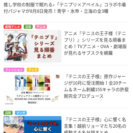
推し学校の制服で眠れる♪「テニプリ×アベイル」コラボ巾着
付パジャマが8月8日発売！青学・氷帝・立海の全3種
劇場アニメ
話題
アニメ
アニメ『テニスの王子様（テニ
プリ）』シリーズを見る順番ま
とめ！TVアニメ・OVA・劇場版
が見れるサブスクを網羅
ファッション
グッズ
『テニスの王子様』原作ジャー
ジが10月に受注開始！全20チー
ム＆ネーム刺繍155キャラの許斐
剛完全プロデュース
話題
マンガ
『テニスの王子様』心に響く名
言集！越前リョーマたち20名の
感動する名台詞まとめ