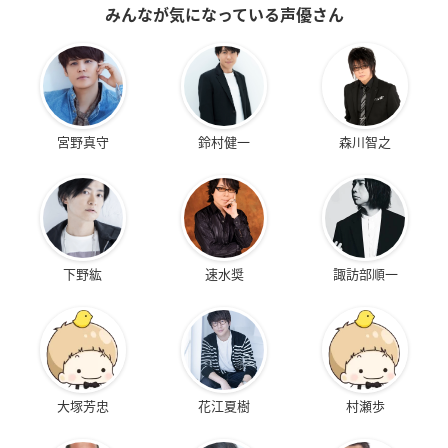
みんなが気になっている声優さん
宮野真守
鈴村健一
森川智之
下野紘
速水奨
諏訪部順一
大塚芳忠
花江夏樹
村瀬歩