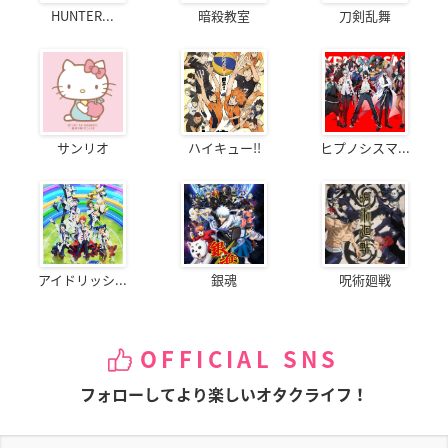
HUNTER...
暗殺教室
刀剣乱舞
サンリオ
ハイキュー!!
ヒプノシスマ...
アイドリッシ...
銀魂
呪術廻戦
OFFICIAL SNS
フォローしてより楽しいオタクライフ！