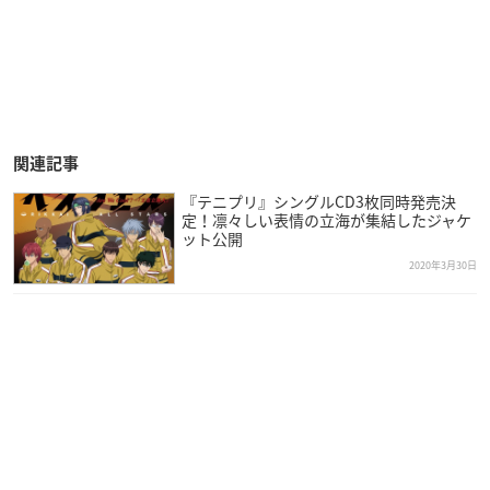
関連記事
『テニプリ』シングルCD3枚同時発売決
定！凛々しい表情の立海が集結したジャケ
ット公開
2020年3月30日