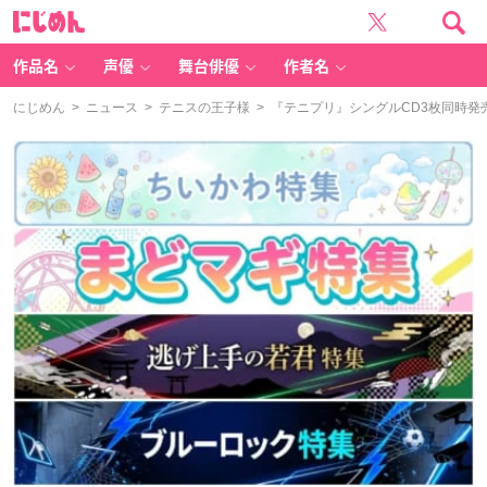
に
じ
め
ん
作品名
声優
舞台俳優
作者名
にじめん
>
ニュース
>
テニスの王子様
> 『テニプリ』シングルCD3枚同時