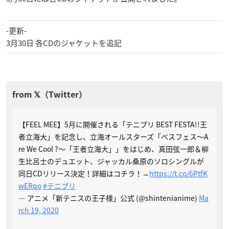
-更新-
3月30日 各CDのジャケットを追記
【FEEL MEE】5月に開催される「テニプリ BEST FESTA!!王
者立海大」を記念し、立海オールスターズ「ベスフェス～A
re We Cool ?～「王者立海大」」をはじめ、真田弦一郎＆柳
生比呂士のデュエット、ジャッカル桑原のソロシングルが
同日CDリリース決定！詳細はコチラ！→
https://t.co/6PtfK
wERqo
#テニプリ
— アニメ「新テニスの王子様」公式 (@shintenianime)
Ma
rch 19, 2020