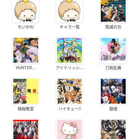
ちいかわ
キャラ一覧
鬼滅の刃
HUNTER...
アイドリッシ...
刀剣乱舞
暗殺教室
ハイキュー!!
銀魂