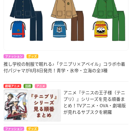
ファッション
グッズ
推し学校の制服で眠れる♪「テニプリ×アベイル」コラボ巾着
付パジャマが8月8日発売！青学・氷帝・立海の全3種
劇場アニメ
話題
アニメ
アニメ『テニスの王子様（テニ
プリ）』シリーズを見る順番ま
とめ！TVアニメ・OVA・劇場版
が見れるサブスクを網羅
ファッション
グッズ