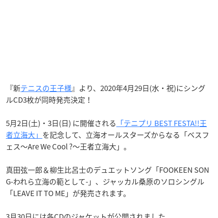
『新
テニスの王子様
』より、2020年4月29日(水・祝)にシング
ルCD3枚が同時発売決定！
5月2日(土)・3日(日) に開催される
「テニプリ BEST FESTA!!王
者立海大」
を記念して、立海オールスターズからなる「ベスフ
ェス～Are We Cool ?～王者立海大」。
真田弦一郎＆柳生比呂士のデュエットソング「FOOKEEN SON
G-われら立海の範として-」、ジャッカル桑原のソロシングル
「LEAVE IT TO ME」が発売されます。
3月30日には各CDのジャケットが公開されました。