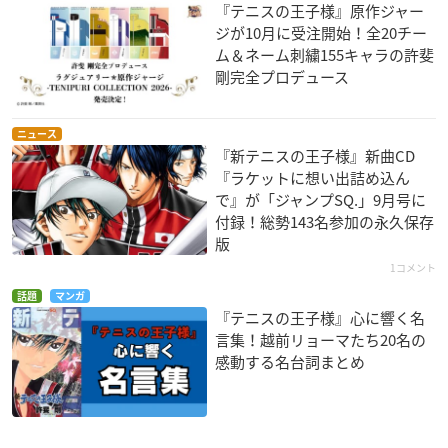
『テニスの王子様』原作ジャー
ジが10月に受注開始！全20チー
ム＆ネーム刺繍155キャラの許斐
剛完全プロデュース
ニュース
『新テニスの王子様』新曲CD
『ラケットに想い出詰め込ん
で』が「ジャンプSQ.」9月号に
付録！総勢143名参加の永久保存
版
1コメント
話題
マンガ
『テニスの王子様』心に響く名
言集！越前リョーマたち20名の
感動する名台詞まとめ