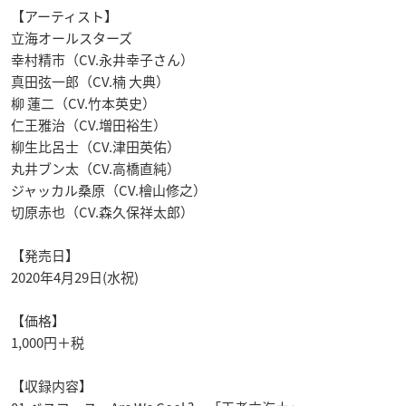
【アーティスト】
立海オールスターズ
幸村精市（CV.永井幸子さん）
真田弦一郎（CV.楠 大典）
柳 蓮二（CV.竹本英史）
仁王雅治（CV.増田裕生）
柳生比呂士（CV.津田英佑）
丸井ブン太（CV.高橋直純）
ジャッカル桑原（CV.檜山修之）
切原赤也（CV.森久保祥太郎）
【発売日】
2020年4月29日(水祝)
【価格】
1,000円＋税
【収録内容】