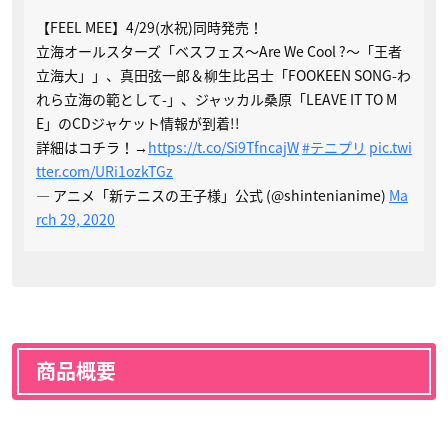
【FEEL MEE】4/29(水祝)同時発売！
立海オールスターズ「ベスフェス～Are We Cool ?～「王者
立海大」」、真田弦一郎＆柳生比呂士「FOOKEEN SONG-わ
れら立海の範として-」、ジャッカル桑原「LEAVE IT TO M
E」のCDジャケット情報が到着!!
詳細はコチラ！→
https://t.co/Si9TfncajW
#テニプリ
pic.twi
tter.com/URi1ozkTGz
— アニメ「新テニスの王子様」公式 (@shintenianime)
Ma
rch 29, 2020
商品概要