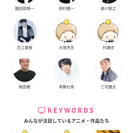
諏訪部順一
鈴村健一
森川智之
花江夏樹
大塚芳忠
村瀬歩
稲田徹
斉藤壮馬
三宅健太
KEYWORDS
みんなが注目しているアニメ・作品たち