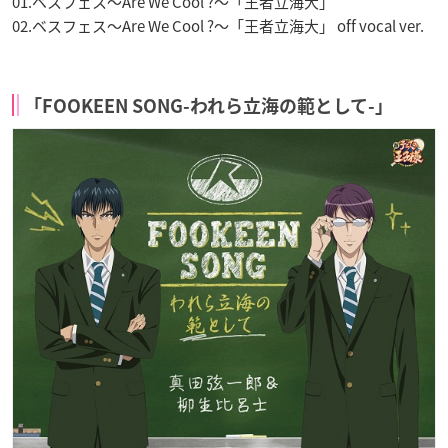
01.ベスフェス～Are We Cool ?～「王者立海大」
02.ベスフェス～Are We Cool ?～「王者立海大」 off vocal ver.
「FOOKEEN SONG-われら立海の範として-」