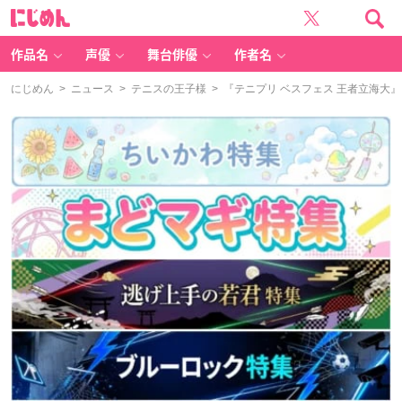
に
じ
め
ん
作品名
声優
舞台俳優
作者名
にじめん
>
ニュース
>
テニスの王子様
> 『テニプリ ベスフェス 王者立海大