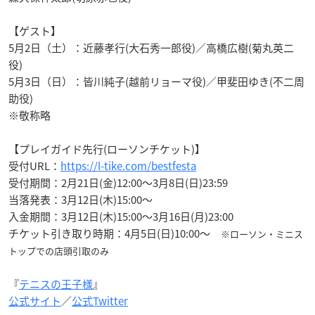
【ゲスト】
5月2日（土）：近藤孝行(大石秀一郎役)／高橋広樹(菊丸英二
役)
5月3日（日）：皆川純子(越前リョーマ役)／甲斐田ゆき(不二周
助役)
※敬称略
【プレイガイド先行(ローソンチケット)】
受付URL：
https://l-tike.com/bestfesta
受付期間：2月21日(金)12:00～3月8日(日)23:59
当落発表：3月12日(木)15:00～
入金期間：3月12日(木)15:00～3月16日(月)23:00
チケット引き取り時期：4月5日(日)10:00～
※ローソン・ミニス
トップでの店頭引取のみ
『
テニスの王子様
』
公式サイト
／
公式Twitter