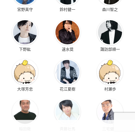
宮野真守
鈴村健一
森川智之
下野紘
速水奨
諏訪部順一
大塚芳忠
花江夏樹
村瀬歩
稲田徹
斉藤壮馬
三宅健太