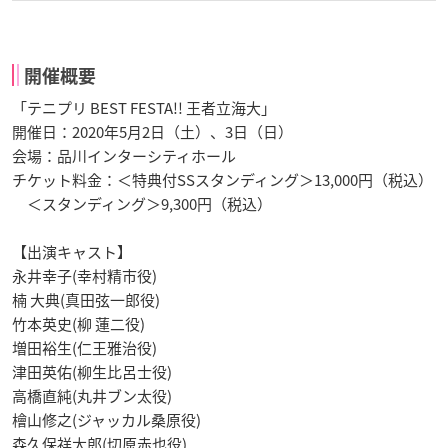
開催概要
「テニプリ BEST FESTA!! 王者立海大」
開催日：2020年5月2日（土）、3日（日）
会場：品川インターシティホール
チケット料金：＜特典付SSスタンディング＞13,000円（税込）
＜スタンディング＞9,300円（税込）
【出演キャスト】
永井幸子(幸村精市役)
楠 大典(真田弦一郎役)
竹本英史(柳 蓮二役)
増田裕生(仁王雅治役)
津田英佑(柳生比呂士役)
高橋直純(丸井ブン太役)
檜山修之(ジャッカル桑原役)
森久保祥太郎(切原赤也役)