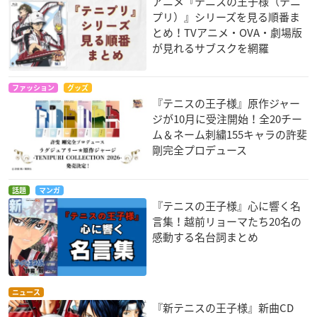
アニメ『テニスの王子様（テニ
プリ）』シリーズを見る順番ま
とめ！TVアニメ・OVA・劇場版
が見れるサブスクを網羅
ファッション
グッズ
『テニスの王子様』原作ジャー
ジが10月に受注開始！全20チー
ム＆ネーム刺繍155キャラの許斐
剛完全プロデュース
話題
マンガ
『テニスの王子様』心に響く名
言集！越前リョーマたち20名の
感動する名台詞まとめ
ニュース
『新テニスの王子様』新曲CD