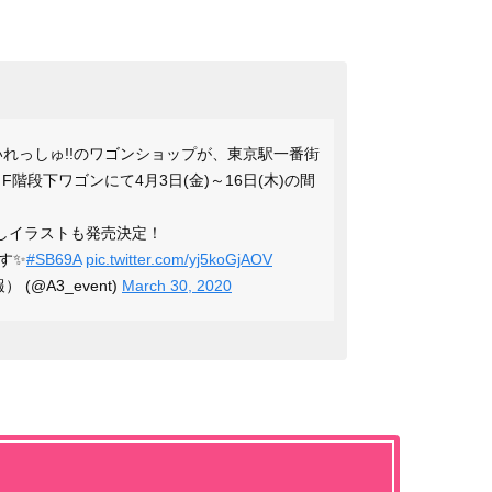
しゅまいれっしゅ!!のワゴンショップが、東京駅一番街
階段下ワゴンにて4月3日(金)～16日(木)の間
下ろしイラストも発売決定！
す✨
#SB69A
pic.twitter.com/yj5koGjAOV
(@A3_event)
March 30, 2020