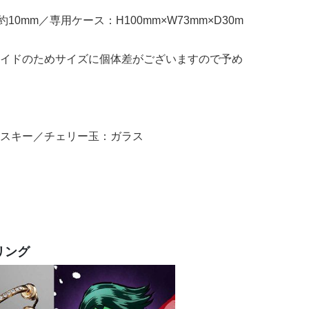
0mm／専用ケース：H100mm×W73mm×D30m
イドのためサイズに個体差がございますので予め
スキー／チェリー玉：ガラス
リング