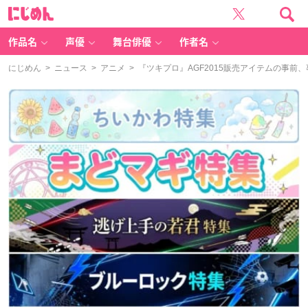
に
じ
め
ん
作品名
声優
舞台俳優
作者名
にじめん
>
ニュース
>
アニメ
> 『ツキプロ』AGF2015販売アイテムの事前