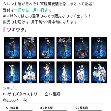
タレント達がそれぞれ
を身にまとって登場！
軍服風衣装
受付は
本日から11月15日まで
AGF以外ではこの通販のみでの販売なのでチェック！
商品のお届けは1月下旬〜2月中旬になります
ツキウタ。
ツキプロ
全12種類
B3サイズタペストリー
各1,500円＋税