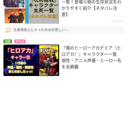
一覧！登場人物の生存状況をわ
かりやすく紹介【ネタバレ注
意】
6コメント
五条悟死んじゃったのは😞悲しい⋯
話題
アニメ
『僕のヒーローアカデミア（ヒ
ロアカ）』キャラクター一覧
個性・アニメ声優・ヒーロー名
を全網羅