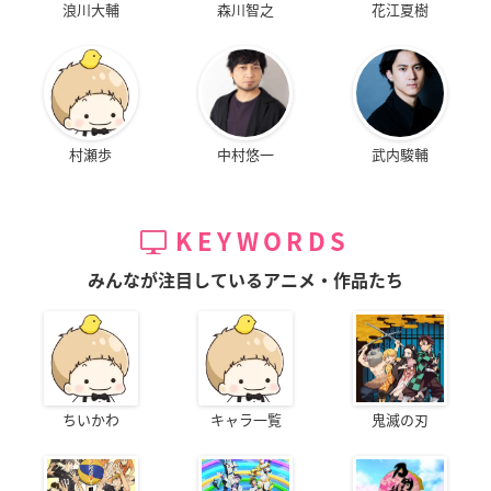
浪川大輔
森川智之
花江夏樹
村瀬歩
中村悠一
武内駿輔
KEYWORDS
みんなが注目しているアニメ・作品たち
ちいかわ
キャラ一覧
鬼滅の刃