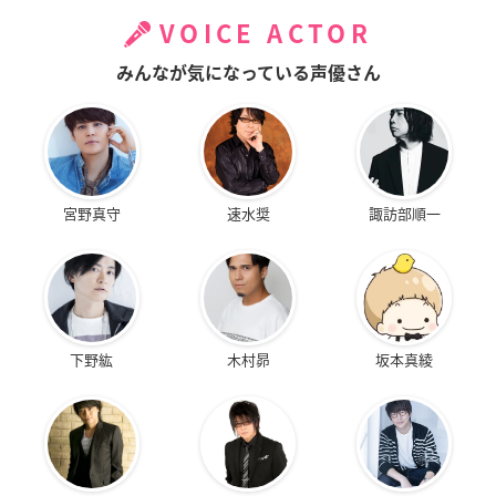
VOICE ACTOR
みんなが気になっている声優さん
宮野真守
速水奨
諏訪部順一
下野紘
木村昴
坂本真綾