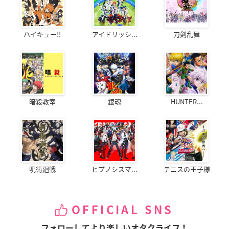
ハイキュー!!
アイドリッシ...
刀剣乱舞
暗殺教室
銀魂
HUNTER...
呪術廻戦
ヒプノシスマ...
テニスの王子様
OFFICIAL SNS
フォローしてより楽しいオタクライフ！