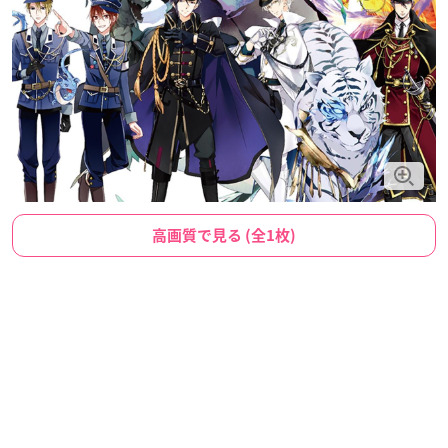
高画質で見る (全1枚)