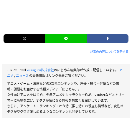
記事の内容について報告する
このページは
kusuguru株式会社
のにじめん編集部が作成・配信しています。
ア
ニメ
/
ニュース
の最新情報はリンク先をご覧ください。
アニメ・ゲーム・漫画などの2次元コンテンツや、声優・舞台・俳優などの情
報・話題をお届けする情報メディア「にじめん」。
女性向けアニメをはじめ、少年アニメやキャラクター作品、VTuberなどストリー
マーにも幅を広げ、オタクが気になる情報を幅広くお届けしています。
さらに、アンケート・ランキング・オタ活（推し活）お役立ち情報など、女性オ
タクがワクワク楽しめるようなコンテンツも発信しています。