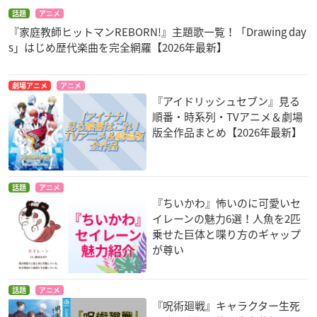
話題
アニメ
『家庭教師ヒットマンREBORN!』主題歌一覧！「Drawing day
s」はじめ歴代楽曲を完全網羅【2026年最新】
劇場アニメ
アニメ
『アイドリッシュセブン』見る
順番・時系列・TVアニメ＆劇場
版全作品まとめ【2026年最新】
話題
アニメ
『ちいかわ』怖いのに可愛いセ
イレーンの魅力6選！人魚を2匹
乗せた巨体と喋り方のギャップ
が尊い
話題
アニメ
『呪術廻戦』キャラクター生死