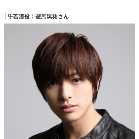
牛若湊役：遊馬晃祐さん