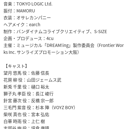
音楽：TOKYO LOGIC Ltd.
振付：MAMORU
衣装：オサレカンパニー
ヘアメイク：earch
制作：バンダイナムコライブクリエイティブ、S-SIZE
企画・プロデュース：4cu
主催：ミュージカル「DREAM!ing」製作委員会（Frontier Wor
ks Inc. サンライズプロモーション大阪）
【キャスト】
望月 悠馬 役：佐藤 信長
花房 柳 役：山田ジェームス武
新兎 千里 役：樋口 裕太
獅子丸 孝臣 役：長江 崚行
針宮 藤次 役：反橋 宗一郎
三毛門 紫音 役：杉本 陣（VOYZ BOY）
柴咲 真也 役：宮本 弘佑
白華 時雨 役：上仁 樹
志部谷 幽 役：坪倉 康晴