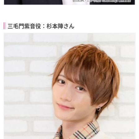
三毛門紫音役：杉本陣さん