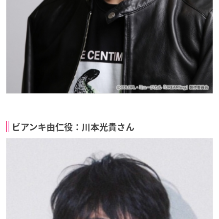
ビアンキ由仁役：川本光貴さん