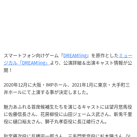
スマートフォン向けゲーム『
DREAM!ing
』を原作とした
ミュー
ジカル「DREAM!ing」
より、公演詳細＆出演キャスト情報が公
開！
2020年12月に大阪・IMPホール、2021年1月に東京・大手町三
井ホールにて上演する事が決定しました。
魅力あふれる首席候補生たちを演じるキャストには望月悠馬役
に佐藤信長さん、花房柳役に山田ジェームス武さん、新兎千里
役に樋口裕太さん、獅子丸孝臣役に長江崚行さん。
針宮藤次役に反橋宗一郎さん、三毛門紫音役に杉本陣さん（V