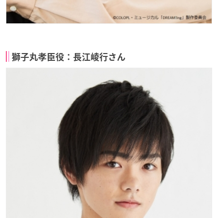
獅子丸孝臣役：長江崚行さん