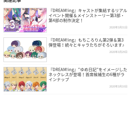
関連記事
『DREAM!ing』キャストが集結するリアル
イベント開催＆メインストーリー第3部・
第4部の制作決定！
2020年3月31日
『DREAM!ing』もちころりん第2弾＆第3
弾登場！続々とキャラたちがそろいます♪
2020年3月29日
『DREAM!ing』“ゆめ日記”をイメージした
ネックレスが登場！首席候補生の6種がラ
インナップ
2020年3月10日