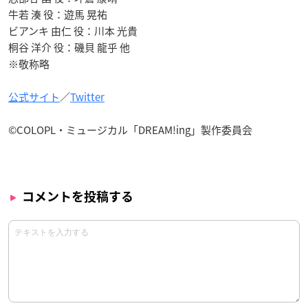
牛若 湊 役：遊馬 晃祐
ビアンキ 由仁 役：川本 光貴
桐谷 洋介 役：磯貝 龍乎 他
※敬称略
公式サイト
／
Twitter
©COLOPL・ミュージカル「DREAM!ing」製作委員会
コメントを投稿する