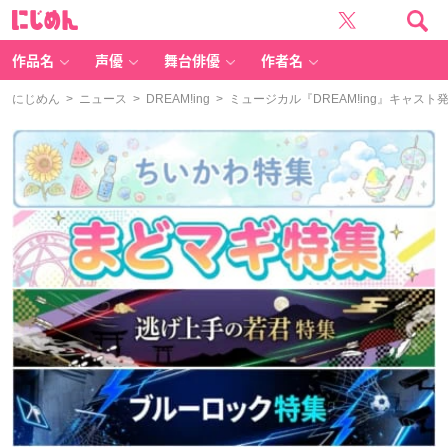
に
じ
め
ん
作品名
声優
舞台俳優
作者名
にじめん
>
ニュース
>
DREAM!ing
> ミュージカル『DREAM!ing』キャ