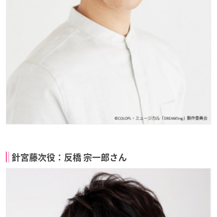
針宮藤次役：反橋 宗一郎さん