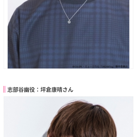
志部谷幽役：坪倉康晴さん