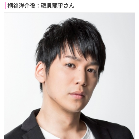
桐谷洋介役：磯貝龍乎さん