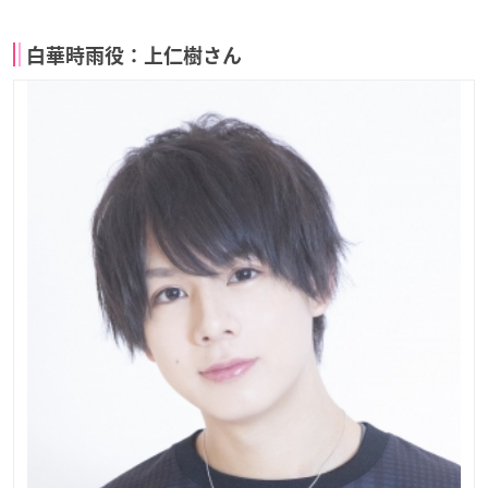
白華時雨役：上仁樹さん