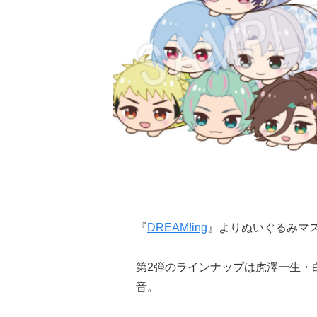
『
DREAM!ing
』よりぬいぐるみマ
第2弾のラインナップは虎澤一生・
音。