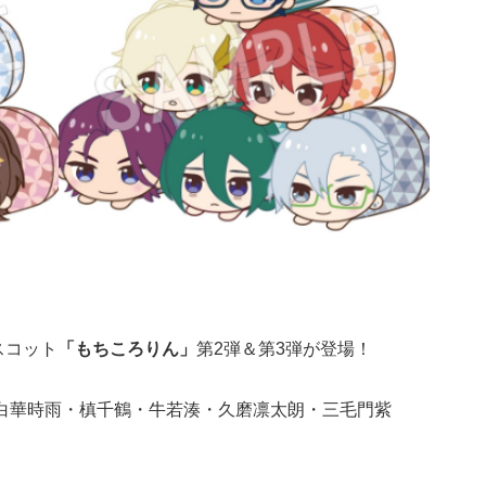
スコット
「もちころりん」
第2弾＆第3弾が登場！
白華時雨・槙千鶴・牛若湊・久磨凛太朗・三毛門紫