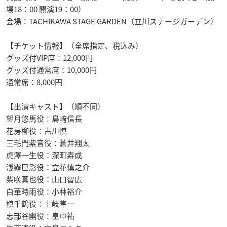
場18：00 開演19：00）
会場：TACHIKAWA STAGE GARDEN（立川ステージガーデン）
【チケット情報】（全席指定、税込み）
グッズ付VIP席：12,000円
グッズ付通常席：10,000円
通常席：8,000円
【出演キャスト】（順不同）
望月悠馬役：島﨑信長
花房柳役：古川慎
三毛門紫音役：蒼井翔太
虎澤一生役：深町寿成
浅霧巳影役：立花慎之介
柴咲真也役：山口智広
白華時雨役：小林裕介
槙千鶴役：土岐隼一
志部谷幽役：畠中祐