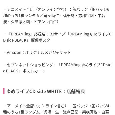
・アニメイト全店（オンライン含む）：缶バッジ（缶バッジ6
種のうち1種ランダム／竜ヶ崎仁・槙千鶴・志部谷幽・牛若
湊・久磨凛太朗・ビアンキ由仁）
・『DREAM!ing』応援店：B2サイズ「DREAM!ing ゆめライブC
D side BLACK」 販促ポスター
・Amazon：オリジナルメガジャケット
・セブンネットショッピング：「DREAM!ing ゆめライブCD sid
e BLACK」 ポストカード
ゆめライブCD side WHITE：店舗特典
・アニメイト全店（オンライン含む）：缶バッジ（缶バッジ4
種のうち1種ランダム／虎澤一生・浅霧巳影・柴咲真也・白華