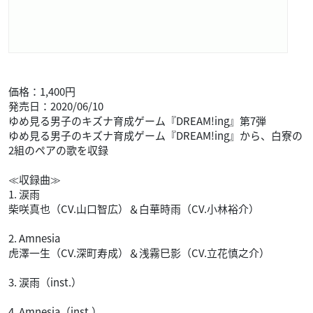
価格：1,400円
発売日：2020/06/10
ゆめ見る男子のキズナ育成ゲーム『DREAM!ing』第7弾
ゆめ見る男子のキズナ育成ゲーム『DREAM!ing』から、白寮の
2組のペアの歌を収録
≪収録曲≫
1. 涙雨
柴咲真也（CV.山口智広）＆白華時雨（CV.小林裕介）
2. Amnesia
虎澤一生（CV.深町寿成）＆浅霧巳影（CV.立花慎之介）
3. 涙雨（inst.）
4. Amnesia（inst.）