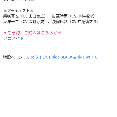
≪アーティスト≫
柴咲真也（CV.山口智広）、白華時雨（CV.小林裕介）
虎澤一生（CV.深町寿成）、浅霧巳影（CV.立花慎之介）
▼ご予約・ご購入はこちらから
アニメイト
特設ページ：
ゆめライブCD side BLACK＆ side WHITE