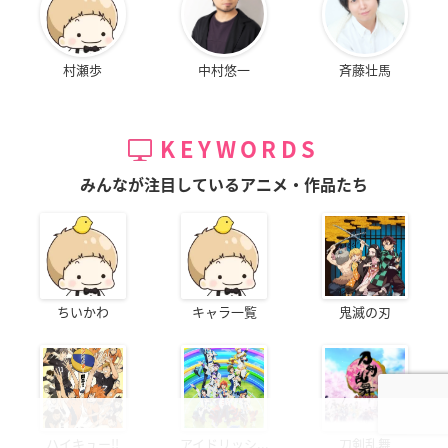
村瀬歩
中村悠一
斉藤壮馬
KEYWORDS
みんなが注目しているアニメ・作品たち
ちいかわ
キャラ一覧
鬼滅の刃
ハイキュー!!
アイドリッシ...
刀剣乱舞