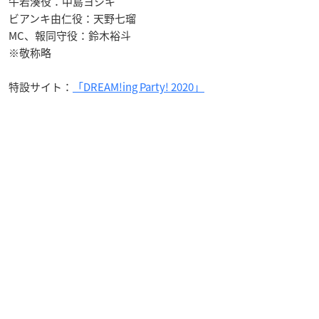
牛若湊役：中島ヨシキ
ビアンキ由仁役：天野七瑠
MC、報同守役：鈴木裕斗
※敬称略
特設サイト：
「DREAM!ing Party! 2020」