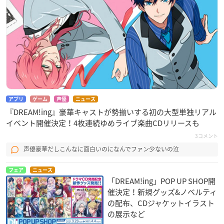
アプリ
ゲーム
声優
ニュース
『DREAM!ing』豪華キャストが勢揃いする初の大型単独リアル
イベント開催決定！4枚連続ゆめライブ楽曲CDリリースも
3コメント
声優豪華だしこんなに面白いのになんでファン少ないの泣
フェア
ニュース
「DREAM!ing」POP UP SHOP開
催決定！新規グッズ&ノベルティ
の配布、CDジャケットイラスト
の展示など