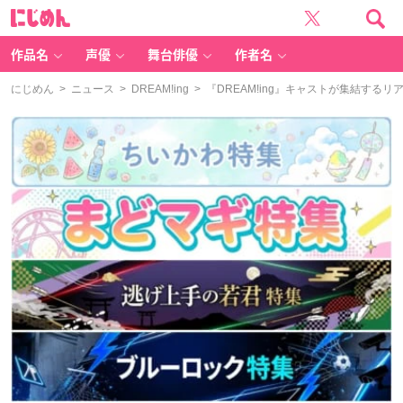
に
じ
め
ん
作品名
声優
舞台俳優
作者名
にじめん
>
ニュース
>
DREAM!ing
> 『DREAM!ing』キャストが集結す