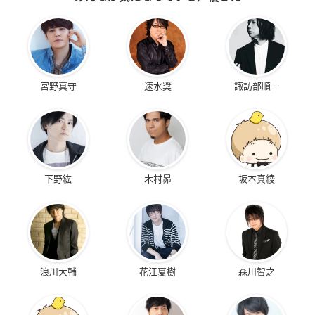
宮野真守
速水奨
諏訪部順一
下野紘
木村昴
坂本真綾
浪川大輔
花江夏樹
森川智之