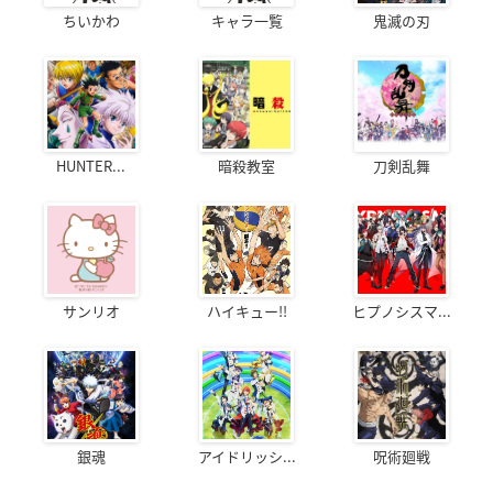
ちいかわ
キャラ一覧
鬼滅の刃
HUNTER...
暗殺教室
刀剣乱舞
サンリオ
ハイキュー!!
ヒプノシスマ...
銀魂
アイドリッシ...
呪術廻戦