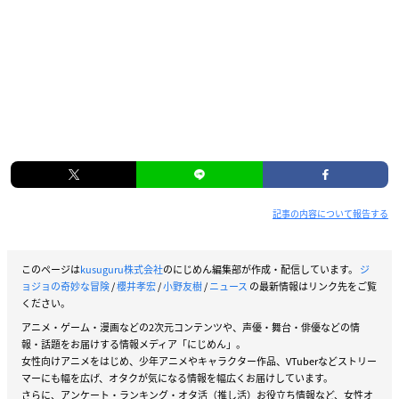
記事の内容について報告する
このページは
kusuguru株式会社
のにじめん編集部が作成・配信しています。
ジ
ョジョの奇妙な冒険
/
櫻井孝宏
/
小野友樹
/
ニュース
の最新情報はリンク先をご覧
ください。
アニメ・ゲーム・漫画などの2次元コンテンツや、声優・舞台・俳優などの情
報・話題をお届けする情報メディア「にじめん」。
女性向けアニメをはじめ、少年アニメやキャラクター作品、VTuberなどストリー
マーにも幅を広げ、オタクが気になる情報を幅広くお届けしています。
さらに、アンケート・ランキング・オタ活（推し活）お役立ち情報など、女性オ