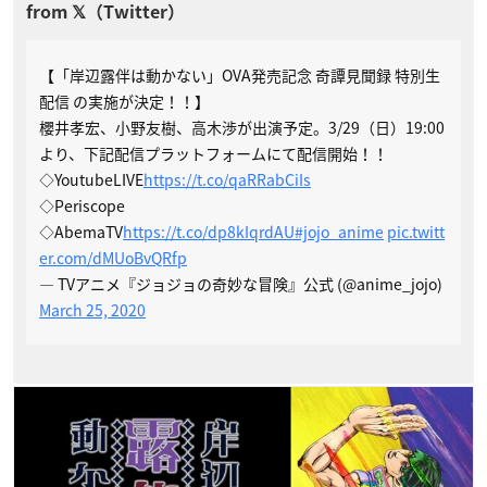
【「岸辺露伴は動かない」OVA発売記念 奇譚見聞録 特別生
配信 の実施が決定！！】
櫻井孝宏、小野友樹、高木渉が出演予定。3/29（日）19:00
より、下記配信プラットフォームにて配信開始！！
◇YoutubeLIVE
https://t.co/qaRRabCiIs
◇Periscope
◇AbemaTV
https://t.co/dp8kIqrdAU
#jojo_anime
pic.twitt
er.com/dMUoBvQRfp
— TVアニメ『ジョジョの奇妙な冒険』公式 (@anime_jojo)
March 25, 2020