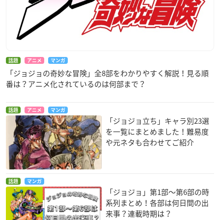
話題
アニメ
マンガ
「ジョジョの奇妙な冒険」全8部をわかりやすく解説！見る順
番は？アニメ化されているのは何部まで？
話題
アニメ
マンガ
「ジョジョ立ち」キャラ別23選
を一覧にまとめました！難易度
や元ネタも合わせてご紹介
話題
マンガ
「ジョジョ」第1部〜第6部の時
系列まとめ！各部は何日間の出
来事？連載時期は？