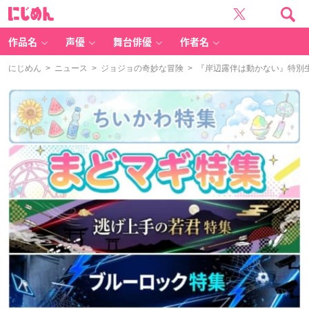
に
じ
め
ん
作品名
声優
舞台俳優
作者名
にじめん
>
ニュース
>
ジョジョの奇妙な冒険
> 『岸辺露伴は動かない』特別