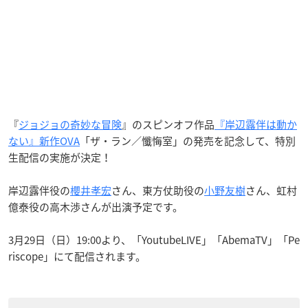
『
ジョジョの奇妙な冒険
』のスピンオフ作品
『岸辺露伴は動か
ない』新作OVA
「ザ・ラン／懺悔室」の発売を記念して、特別
生配信の実施が決定！
岸辺露伴役の
櫻井孝宏
さん、東方仗助役の
小野友樹
さん、虹村
億泰役の高木渉さんが出演予定です。
3月29日（日）19:00より、「YoutubeLIVE」「AbemaTV」「Pe
riscope」にて配信されます。