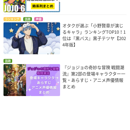
ランキング
話題
声優
オタクが選ぶ「小野賢章が演じ
るキャラ」ランキングTOP10！1
位は『黒バス』黒子テツヤ【202
4年版】
話題
『ジョジョの奇妙な冒険 戦闘潮
流』第2部の登場キャラクター一
覧・あらすじ・アニメ声優情報
まとめ