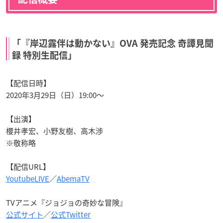
「『岸辺露伴は動かない』OVA 発売記念 奇譚見聞
録 特別生配信」
【配信日時】
2020年3月29日（日）19:00～
【出演】
櫻井孝宏、小野友樹、高木渉
※敬称略
【配信URL】
YoutubeLIVE
／
AbemaTV
TVアニメ『ジョジョの奇妙な冒険』
公式サイト
／
公式Twitter