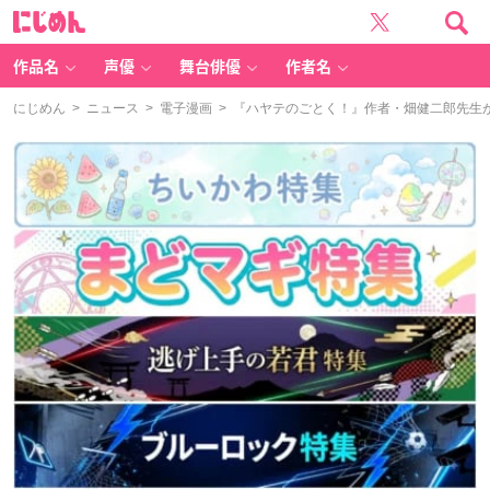
に
じ
め
ん
作品名
声優
舞台俳優
作者名
にじめん
>
ニュース
>
電子漫画
> 『ハヤテのごとく！』作者・畑健二郎先生がT