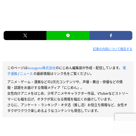
記事の内容について報告する
このページは
kusuguru株式会社
のにじめん編集部が作成・配信しています。
電
子漫画
/
ニュース
の最新情報はリンク先をご覧ください。
アニメ・ゲーム・漫画などの2次元コンテンツや、声優・舞台・俳優などの情
報・話題をお届けする情報メディア「にじめん」。
女性向けアニメをはじめ、少年アニメやキャラクター作品、VTuberなどストリー
マーにも幅を広げ、オタクが気になる情報を幅広くお届けしています。
さらに、アンケート・ランキング・オタ活（推し活）お役立ち情報など、女性オ
タクがワクワク楽しめるようなコンテンツも発信しています。