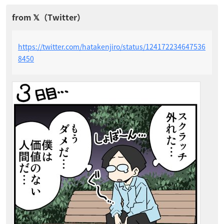
https://twitter.com/hatakenjiro/status/124172234647536
8450