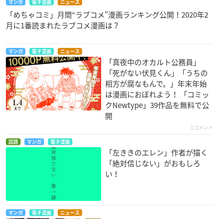
マンガ
電子漫画
ニュース
「めちゃコミ」月間“ラブコメ”漫画ランキング公開！2020年2
月に1番読まれたラブコメ漫画は？
マンガ
電子漫画
ニュース
「真夜中のオカルト公務員」
「死がない伏見くん」「うちの
相方が腐なもんで。」年末年始
は漫画におぼれよう！ 「コミッ
クNewtype」39作品を無料で公
開
1コメント
話題
マンガ
電子漫画
「左ききのエレン」作者が描く
「絶対信じない」がおもしろ
い！
マンガ
電子漫画
ニュース