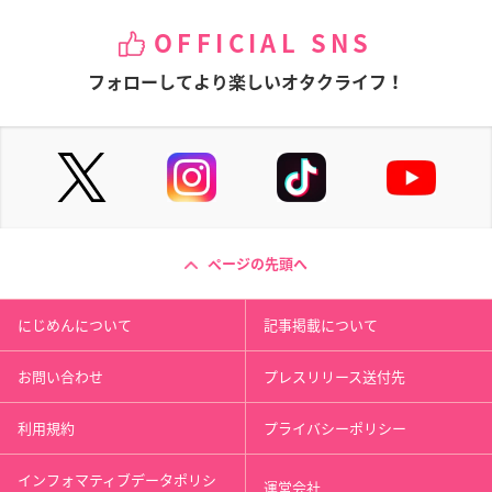
OFFICIAL SNS
フォローしてより楽しいオタクライフ！
ページの先頭へ
にじめんについて
記事掲載について
お問い合わせ
プレスリリース送付先
利用規約
プライバシーポリシー
インフォマティブデータポリシ
運営会社