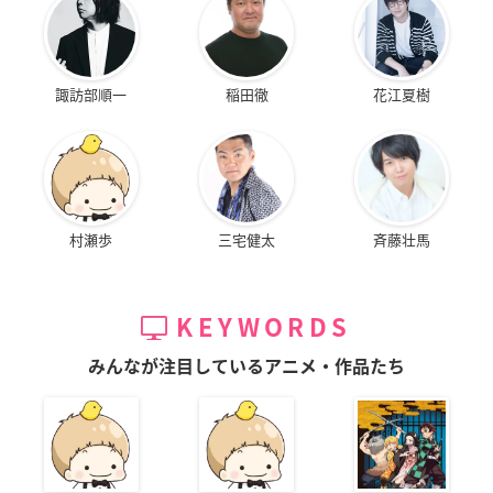
諏訪部順一
稲田徹
花江夏樹
村瀬歩
三宅健太
斉藤壮馬
KEYWORDS
みんなが注目しているアニメ・作品たち