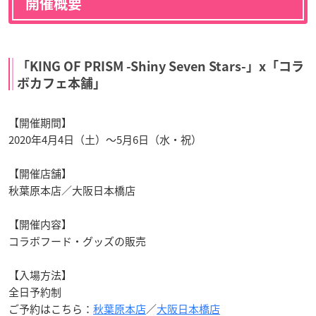
開催概要
「KING OF PRISM -Shiny Seven Stars-」x「コラ
ボカフェ本舗」
【開催期間】
2020年4月4日（土）〜5月6日（水・祝）
【開催店舗】
秋葉原本店／大阪日本橋店
【開催内容】
コラボフード・グッズの販売
【入場方法】
全日予約制
ご予約はこちら：
秋葉原本店
／
大阪日本橋店