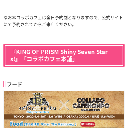
なお本コラボカフェは全日予約制となりますので、公式サイト
にて予約されてからご来店ください。
『KING OF PRISM Shiny Seven Star
s!』「コラボカフェ本舗」
フード