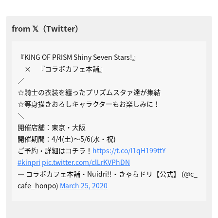
『KING OF PRISM Shiny Seven Stars!』
× 『コラボカフェ本舗』
／
☆騎士の衣装を纏ったプリズムスタァ達が集結
☆等身描きおろしキャラクターもお楽しみに！
＼
開催店舗：東京・大阪
開催期間：4/4(土)～5/6(水・祝)
ご予約・詳細はコチラ！
https://t.co/I1qH199ttY
#kinpri
pic.twitter.com/clLrKVPhDN
— コラボカフェ本舗・Nuidri!!・きゃらドリ【公式】 (@c_
cafe_honpo)
March 25, 2020