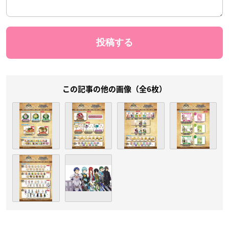
この記事の他の画像（全6枚）