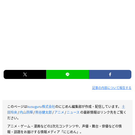
記事の内容について報告する
このページは
kusuguru株式会社
のにじめん編集部が作成・配信しています。
土
田玲央
/
内山昂輝
/
熊谷健太郎
/
アニメ
/
ニュース
の最新情報はリンク先をご覧く
ださい。
アニメ・ゲーム・漫画などの2次元コンテンツや、声優・舞台・俳優などの情
報・話題をお届けする情報メディア「にじめん」。