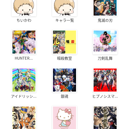
ちいかわ
キャラ一覧
鬼滅の刃
HUNTER...
暗殺教室
刀剣乱舞
アイドリッシ...
銀魂
ヒプノシスマ...