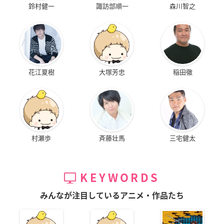
鈴村健一
諏訪部順一
森川智之
花江夏樹
大塚芳忠
稲田徹
村瀬歩
斉藤壮馬
三宅健太
KEYWORDS
みんなが注目しているアニメ・作品たち