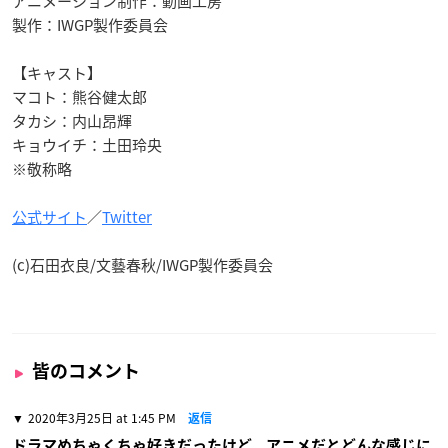
アニメーション制作：動画工房
製作：IWGP製作委員会
【キャスト】
マコト：熊谷健太郎
タカシ：内山昂輝
キョウイチ：土田玲央
※敬称略
公式サイト
／
Twitter
(c)石田衣良/文藝春秋/IWGP製作委員会
皆のコメント
2020年3月25日 at 1:45 PM
返信
ドラマめちゃくちゃ好きだったけど、アニメだとどんな感じに