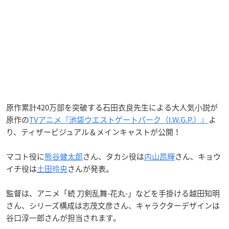
原作累計420万部を突破する石田衣良先生による大人気小説が
原作の
TVアニメ『池袋ウエストゲートパーク（I.W.G.P.）』
よ
り、ティザービジュアル＆メインキャストが公開！
マコト役に
熊谷健太郎
さん、タカシ役は
内山昂輝
さん、キョウ
イチ役は
土田玲央
さんが発表。
監督は、アニメ「続 刀剣乱舞-花丸-」などを手掛ける越田知明
さん、シリーズ構成は志茂文彦さん、キャラクターデザインは
谷口淳一郎さんが担当されます。