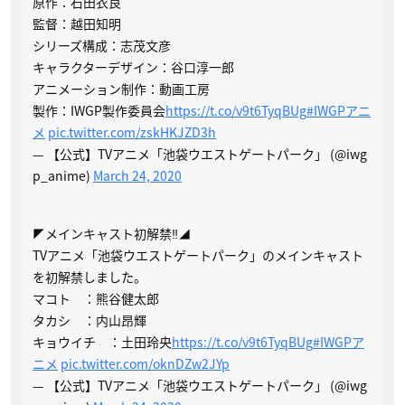
原作：石田衣良
監督：越田知明
シリーズ構成：志茂文彦
キャラクターデザイン：谷口淳一郎
アニメーション制作：動画工房
製作：IWGP製作委員会
https://t.co/v9t6TyqBUg
#IWGPアニ
メ
pic.twitter.com/zskHKJZD3h
— 【公式】TVアニメ「池袋ウエストゲートパーク」 (@iwg
p_anime)
March 24, 2020
◤メインキャスト初解禁‼◢
TVアニメ「池袋ウエストゲートパーク」のメインキャスト
を初解禁しました。
マコト ：熊谷健太郎
タカシ ：内山昂輝
キョウイチ ：土田玲央
https://t.co/v9t6TyqBUg
#IWGPア
ニメ
pic.twitter.com/oknDZw2JYp
— 【公式】TVアニメ「池袋ウエストゲートパーク」 (@iwg