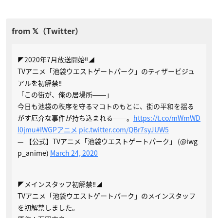
◤2020年7月放送開始‼◢
TVアニメ「池袋ウエストゲートパーク」のティザービジュ
アルを初解禁‼
「この街が、俺の居場所――」
今日も池袋の秩序を守るマコトのもとに、街の平和を揺る
がす厄介な事件が持ち込まれる――。
https://t.co/mWmWD
l0jmu
#IWGPアニメ
pic.twitter.com/QBr7syJUW5
— 【公式】TVアニメ「池袋ウエストゲートパーク」 (@iwg
p_anime)
March 24, 2020
◤メインスタッフ初解禁‼◢
TVアニメ「池袋ウエストゲートパーク」のメインスタッフ
を初解禁しました。