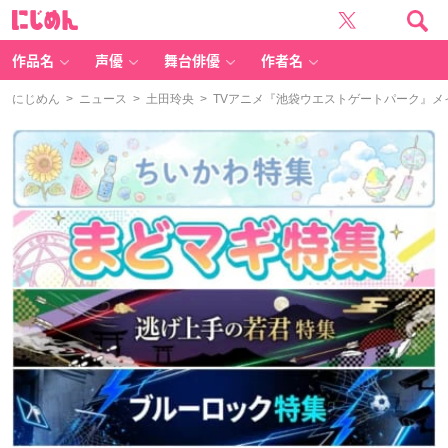
に
じ
め
ん
作品名
声優
舞台俳優
作者名
にじめん
>
ニュース
>
土田玲央
> TVアニメ『池袋ウエストゲートパーク』