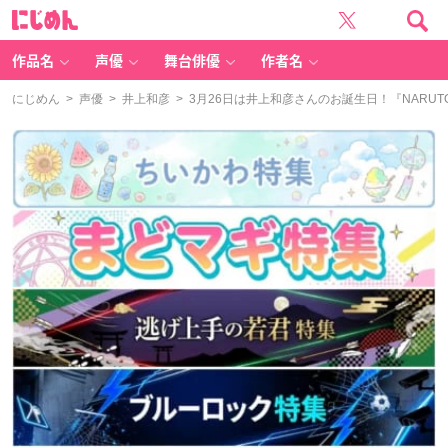
に
じ
め
ん
作品名
声優
舞台俳優
作者名
にじめん
>
声優
>
井上和彦
> 3月26日は井上和彦さんのお誕生日！『NAR