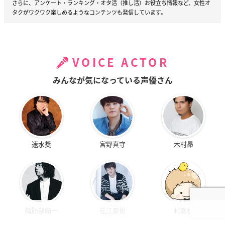
さらに、アンケート・ランキング・オタ活（推し活）お役立ち情報など、女性オ
タクがワクワク楽しめるようなコンテンツも発信しています。
VOICE ACTOR
みんなが気になっている声優さん
速水奨
宮野真守
木村昴
諏訪部順一
花江夏樹
村瀬歩