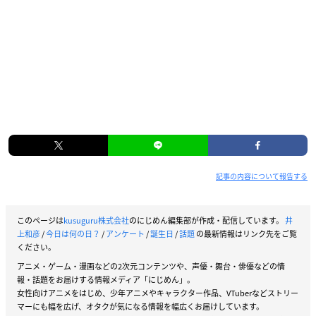
記事の内容について報告する
このページは
kusuguru株式会社
のにじめん編集部が作成・配信しています。
井
上和彦
/
今日は何の日？
/
アンケート
/
誕生日
/
話題
の最新情報はリンク先をご覧
ください。
アニメ・ゲーム・漫画などの2次元コンテンツや、声優・舞台・俳優などの情
報・話題をお届けする情報メディア「にじめん」。
女性向けアニメをはじめ、少年アニメやキャラクター作品、VTuberなどストリー
マーにも幅を広げ、オタクが気になる情報を幅広くお届けしています。