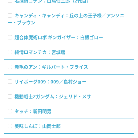
名探偵コナン：白鳥任三郎（2代目）
キャンディ・キャンディ：丘の上の王子様／アンソニ
ー・ブラウン
超合体魔術ロボ ギンガイザー：白銀ゴロー
純情ロマンチカ：宮城庸
赤毛のアン：ギルバート・ブライス
サイボーグ009：009／島村ジョー
機動戦士Ζガンダム：ジェリド・メサ
タッチ：新田明男
美味しんぼ：山岡士郎