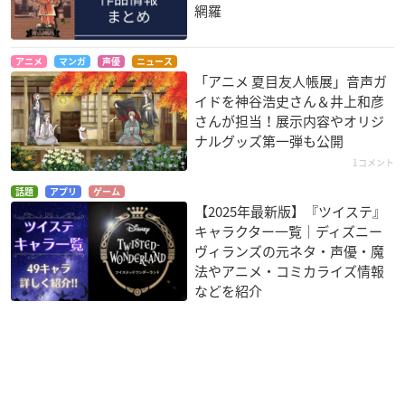
網羅
アニメ
マンガ
声優
ニュース
「アニメ 夏目友人帳展」音声ガ
イドを神谷浩史さん＆井上和彦
さんが担当！展示内容やオリジ
ナルグッズ第一弾も公開
1コメント
話題
アプリ
ゲーム
【2025年最新版】『ツイステ』
キャラクター一覧｜ディズニー
ヴィランズの元ネタ・声優・魔
法やアニメ・コミカライズ情報
などを紹介