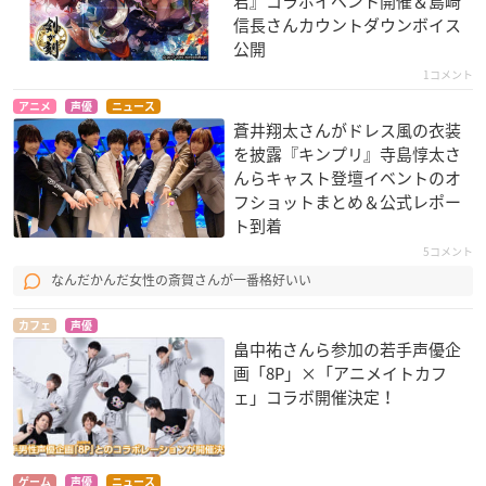
君』コラボイベント開催＆島﨑
信長さんカウントダウンボイス
公開
1コメント
アニメ
声優
ニュース
蒼井翔太さんがドレス風の衣装
を披露『キンプリ』寺島惇太さ
んらキャスト登壇イベントのオ
フショットまとめ＆公式レポー
ト到着
5コメント
なんだかんだ女性の斎賀さんが一番格好いい
カフェ
声優
畠中祐さんら参加の若手声優企
画「8P」×「アニメイトカフ
ェ」コラボ開催決定！
ゲーム
声優
ニュース