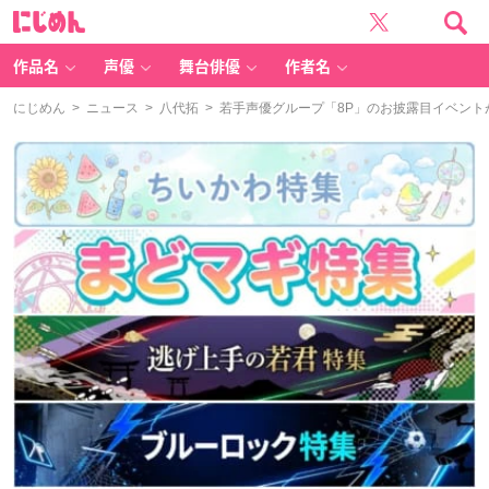
に
じ
め
ん
作品名
声優
舞台俳優
作者名
にじめん
>
ニュース
>
八代拓
> 若手声優グループ「8P」のお披露目イベン