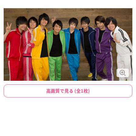
高画質で見る (全1枚)