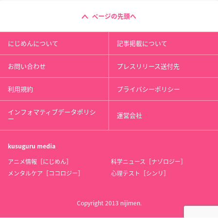
ページの先頭へ
にじめんについて
記事掲載について
お問い合わせ
プレスリリース送付先
利用規約
プライバシーポリシー
インフォマティブデータポリシ
運営会社
ー
kusuguru
media
アニメ情報［にじめん］
科学ニュース［ナゾロジー］
メンタルケア［ココロジー］
心理テスト［シンリ］
Copyright 2013 nijimen.