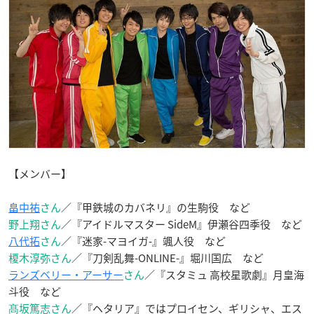
【メンバー】
畠中祐
さん
／『甲鉄城のカバネリ』の生駒役 など
野上翔さん
／『アイドルマスター SideM』伊瀬谷四季役 など
八代拓
さん
／『迷家-マヨイガ-』颯人役 など
榎木淳弥さん
／『刀剣乱舞-ONLINE-』堀川国広 など
ランズベリー・アーサー
さん
／『スタミュ 高校星歌劇』月皇海
斗役 など
髙坂篤志さん
／『ヘタリア』ではプロイセン、ギリシャ、エス