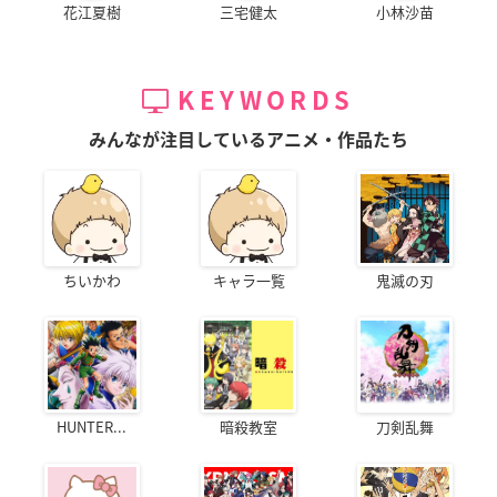
花江夏樹
三宅健太
小林沙苗
KEYWORDS
みんなが注目しているアニメ・作品たち
ちいかわ
キャラ一覧
鬼滅の刃
HUNTER...
暗殺教室
刀剣乱舞