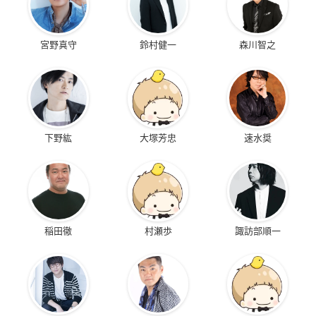
宮野真守
鈴村健一
森川智之
下野紘
大塚芳忠
速水奨
稲田徹
村瀬歩
諏訪部順一