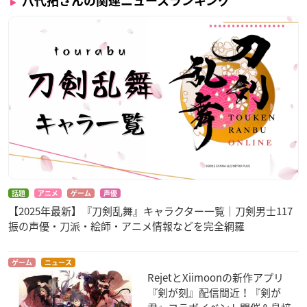
八代拓さんの関連ニュースランキング
話題
アニメ
ゲーム
声優
【2025年最新】『刀剣乱舞』キャラクター一覧｜刀剣男士117
振の声優・刀派・絵師・アニメ情報などを完全網羅
ゲーム
ニュース
RejetとXiimoonの新作アプリ
『剣が刻』配信間近！『剣が