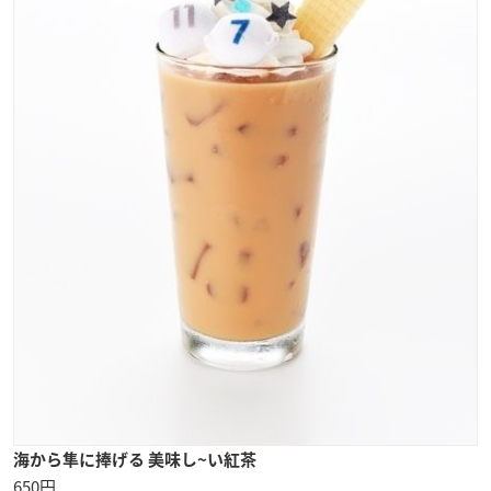
海から隼に捧げる 美味し~い紅茶
650円