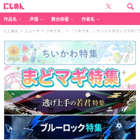
に
じ
め
ん
作品名
声優
舞台俳優
作者名
にじめん
>
ニュース
>
ツキウタ。
> 『ツキウタ。』ナンジャタウンコラボ！