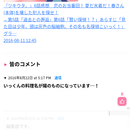
『ツキウタ。』6話感想 恋のお当番回！ 夏だ水着だ！春さん
(本体)を壊した犯人を探せ！
←第5話「過去との邂逅」第6話「賢い探偵！？」あらすじ「見
た目は少年、頭は灰色の脳細胞。その名も名探偵こいっく！」
グラ…
2016-08-11 12:45
皆のコメント
2016年8月22日 at 5:17 PM
返信
いっくんの料理名が陽のものになっています…！
0
2016年8月22日 at 7:08 PM
返信
編集部です。