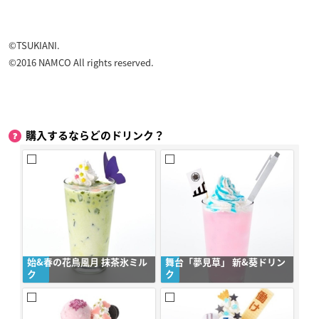
©TSUKIANI.
©2016 NAMCO All rights reserved.
購入するならどのドリンク？
始&春の花鳥風月 抹茶氷ミル
舞台「夢見草」 新&葵ドリン
ク
ク