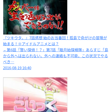
『ツキウタ。』7話感想 始のお当番回！孤島で命がけの冒険が
始まる！※アイドルアニメとは？
←第6話「賢い探偵！？」第7話「睦月始探検隊」あらすじ「島
から外へは出られない。外への連絡も不可能。この状況でやる
べき…
2016-08-19 16:40