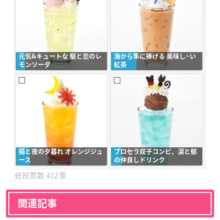
元気&キュートな 駆と恋のレ
海から隼に捧げる 美味し~い
モンソーダ
紅茶
陽と夜の夕暮れ オレンジジュ
プロセラ双子コンビ、涙と郁
ース
の仲良しドリンク
412
関連記事