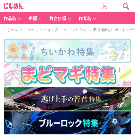
に
じ
め
ん
作品名
声優
舞台俳優
作者名
にじめん
>
ニュース
>
ツキウタ。
> 『ツキウタ。』着心地優しいカットソー