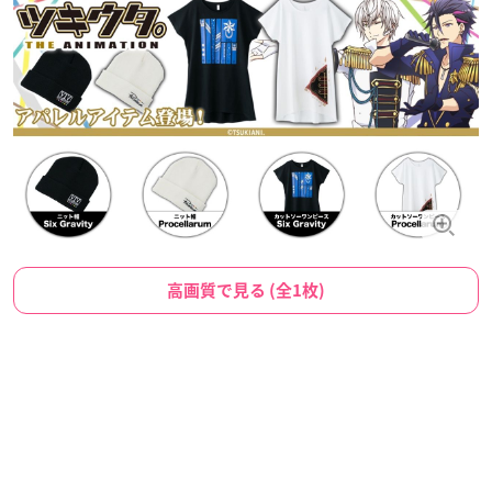
高画質で見る (全1枚)