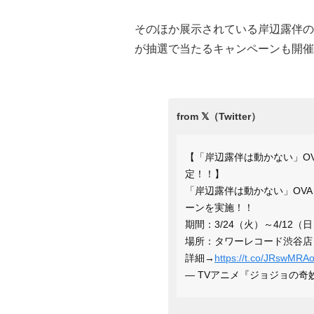
そのほか展示されている岸辺露伴の
が抽選で当たるキャンペーンも開催
【「岸辺露伴は動かない」OVA ×
定！！】
「岸辺露伴は動かない」OV
ーンを実施！！
期間：3/24（火）～4/12（
場所：タワーレコード渋谷店
詳細→
https://t.co/JRswMR
— TVアニメ『ジョジョの奇妙な冒