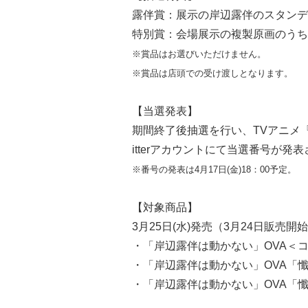
露伴賞：展示の岸辺露伴のスタンデ
特別賞：会場展示の複製原画のうち
※賞品はお選びいただけません。
※賞品は店頭での受け渡しとなります。
【当選発表】
期間終了後抽選を行い、TVアニメ
itterアカウントにて当選番号が発
※番号の発表は4月17日(金)18：00予定。
【対象商品】
3月25日(水)発売（3月24日販売開
・「岸辺露伴は動かない」OVA＜コレ
・「岸辺露伴は動かない」OVA「懺悔室
・「岸辺露伴は動かない」OVA「懺