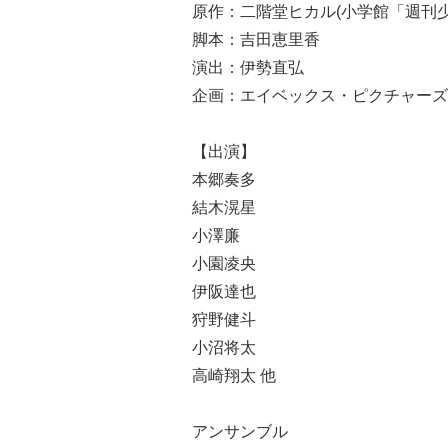
原作：二階堂ヒカル(小学館「週刊
脚本：吉田恵里香
演出：伊勢直弘
企画：エイベックス・ピクチャーズ
【出演】
本郷奏多
結木滉星
小澤廉
小園凌央
伊阪達也
狩野健斗
小沼将太
高崎翔太 他
アンサンブル