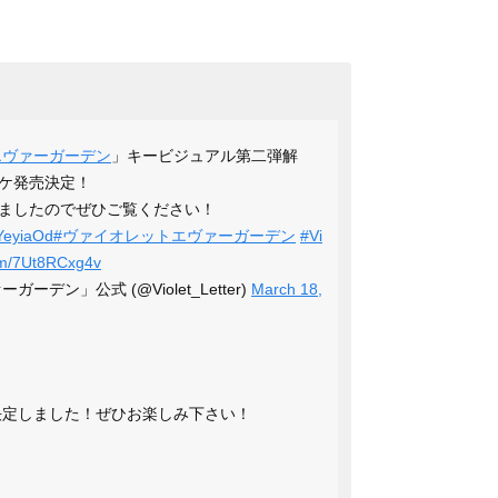
エヴァーガーデン
」キービジュアル第二弾解
ケ発売決定！
ましたのでぜひご覧ください！
nYeyiaOd
#ヴァイオレットエヴァーガーデン
#Vi
com/7Ut8RCxg4v
デン」公式 (@Violet_Letter)
March 18,
決定しました！ぜひお楽しみ下さい！