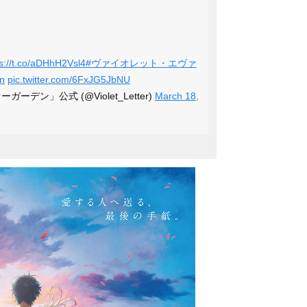
ps://t.co/aDHhH2Vsl4
#ヴァイオレット・エヴァ
en
pic.twitter.com/6FxJG5JbNU
デン」公式 (@Violet_Letter)
March 18,