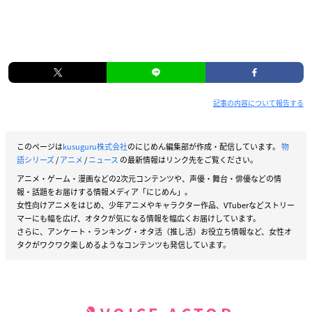
記事の内容について報告する
このページは
kusuguru株式会社
のにじめん編集部が作成・配信しています。
物
語シリーズ
/
アニメ
/
ニュース
の最新情報はリンク先をご覧ください。
アニメ・ゲーム・漫画などの2次元コンテンツや、声優・舞台・俳優などの情
報・話題をお届けする情報メディア「にじめん」。
女性向けアニメをはじめ、少年アニメやキャラクター作品、VTuberなどストリー
マーにも幅を広げ、オタクが気になる情報を幅広くお届けしています。
さらに、アンケート・ランキング・オタ活（推し活）お役立ち情報など、女性オ
タクがワクワク楽しめるようなコンテンツも発信しています。