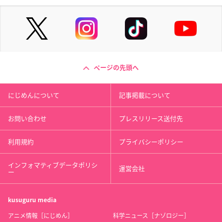
ページの先頭へ
にじめんについて
記事掲載について
お問い合わせ
プレスリリース送付先
利用規約
プライバシーポリシー
インフォマティブデータポリシ
運営会社
ー
kusuguru
media
アニメ情報［にじめん］
科学ニュース［ナゾロジー］