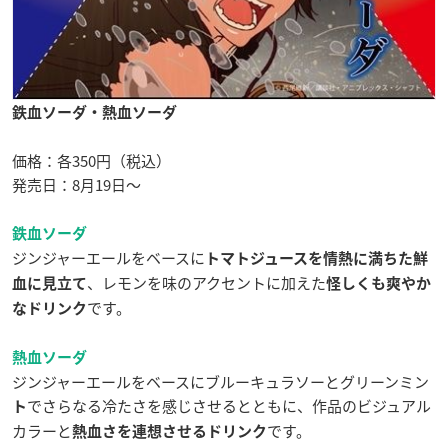
鉄血ソーダ・熱血ソーダ
価格：各350円（税込）
発売日：8月19日〜
鉄血ソーダ
ジンジャーエールをベースに
トマトジュース
を
情熱に満ちた鮮
、レモンを味のアクセントに加えた
血に見立て
怪しくも爽やか
です。
なドリンク
熱血ソーダ
ジンジャーエールをベースにブルーキュラソーとグリーンミン
でさらなる冷たさを感じさせるとともに、作品のビジュアル
ト
カラーと
です。
熱血さを連想させるドリンク