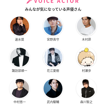
VOICE ACTOR
みんなが気になっている声優さん
速水奨
宮野真守
木村昴
諏訪部順一
花江夏樹
村瀬歩
中村悠一
武内駿輔
森川智之