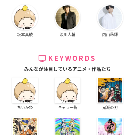
坂本真綾
浪川大輔
内山昂輝
KEYWORDS
みんなが注目しているアニメ・作品たち
ちいかわ
キャラ一覧
鬼滅の刃