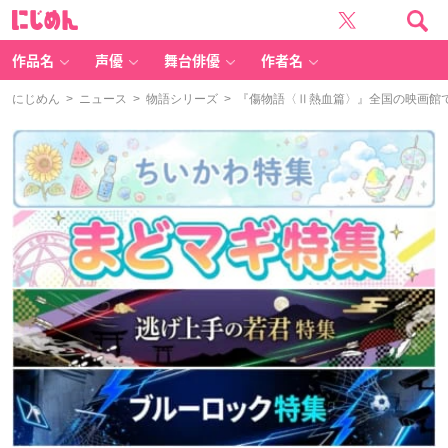
に
じ
め
ん
作品名
声優
舞台俳優
作者名
にじめん
>
ニュース
>
物語シリーズ
> 『傷物語〈Ⅱ熱血篇〉』全国の映画館