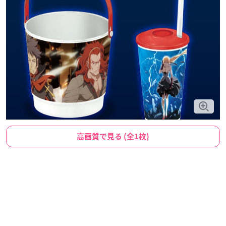
高画質で見る (全1枚)