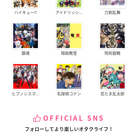
ハイキュー!!
アイドリッシ...
刀剣乱舞
銀魂
暗殺教室
呪術廻戦
ヒプノシスマ...
名探偵コナン
忍たま乱太郎
OFFICIAL SNS
フォローしてより楽しいオタクライフ！