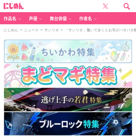
に
じ
め
ん
作品名
声優
舞台俳優
作者名
にじめん
>
ニュース
>
サンリオ
> 「サンリオ」履いて歩くとお耳がパタパタ動