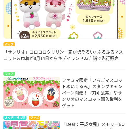
グッズ
「サンリオ」コロコロクリリン一家が勢ぞろい♪ ふるふるマス
コット＆巾着が8月14日からキデイランド23店舗で先行販売
フェア
ファミマ限定「いちごマスコッ
トぬいぐるみ」スタンプキャン
ペーン開催！『刀剣乱舞』やサ
ンリオのマスコット購入権利を
ゲット
オタ活・推し活
グッズ
「Dear：平成女児」メモリーBO