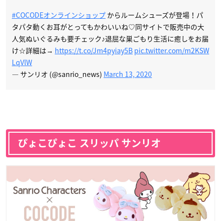
#COCODEオンラインショップ
からルームシューズが登場！パ
タパタ動くお耳がとってもかわいいね♡同サイトで販売中の大
人気ぬいぐるみも要チェック♪退屈な巣ごもり生活に癒しをお届
け☆詳細は→
https://t.co/Jm4pyiay5B
pic.twitter.com/m2KSW
LqVlW
— サンリオ (@sanrio_news)
March 13, 2020
ぴょこぴょこ スリッパ サンリオ