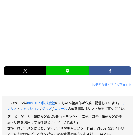
記事の内容について報告する
このページは
kusuguru株式会社
のにじめん編集部が作成・配信しています。
サ
ンリオ
/
ファッション
/
グッズ
/
ニュース
の最新情報はリンク先をご覧ください。
アニメ・ゲーム・漫画などの2次元コンテンツや、声優・舞台・俳優などの情
報・話題をお届けする情報メディア「にじめん」。
女性向けアニメをはじめ、少年アニメやキャラクター作品、VTuberなどストリー
マーにも幅を広げ、オタクが気になる情報を幅広くお届けしています。