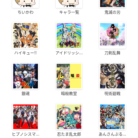
ちいかわ
キャラ一覧
鬼滅の刃
ハイキュー!!
アイドリッシ...
刀剣乱舞
銀魂
暗殺教室
呪術廻戦
ヒプノシスマ...
忍たま乱太郎
あんさんぶる...