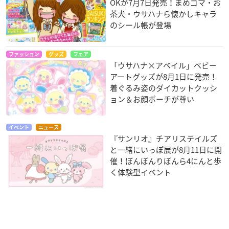
OKが7月7日発売！まめゴマ・お
茶犬・ウサハナら懐かしキャラ
のシール帳が登場
ファッション
グッズ
フェア
「ウサハナ×アベイル」ベビー
アートグッズが8月1日に発売！
着ぐるみ姿のダイカットクッシ
ョン＆お顔ポーチが尊い
イベント
ニュース
『サンリオ』チアリステイルズ
と一緒にいっぽ展が8月11日に開
催！ぼんぼんりぼんら4にんと歩
く体験型イベント