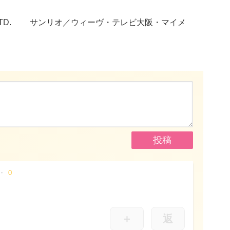
IO CO., LTD. サンリオ／ウィーヴ・テレビ大阪・マイメ
0
＋
返