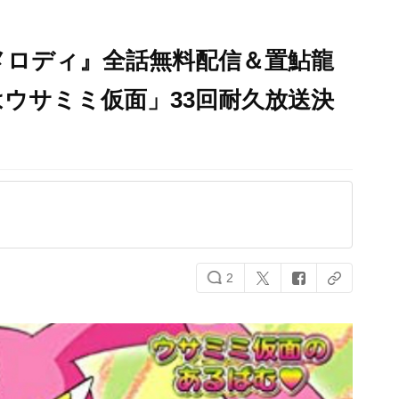
メロディ』全話無料配信＆置鮎龍
ウサミミ仮面」33回耐久放送決
2