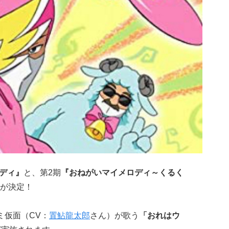
ディ』
と、第2期
『おねがいマイメロディ～くるく
が決定！
ミ仮面（CV：
置鮎龍太郎
さん）が歌う
「おれはウ