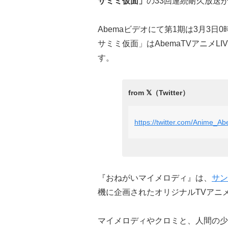
サミミ仮面」
の33回連続耐久放送
Abemaビデオにて第1期は3月3日
サミミ仮面」はAbemaTVアニメLI
す。
https://twitter.com/Anime_
『おねがいマイメロディ』は、
サン
機に企画されたオリジナルTVアニ
マイメロディやクロミと、人間の少