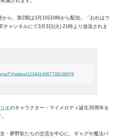
が実施されます。
0時から、第2期は3月10日0時から配信。「おれはウ
VEチャンネルにて3月3日(火) 21時より放送されま
AbemaTV/status/1234314987738238978
リオ
のキャラクター・マイメロディ誕生30周年を
メ。
女・夢野歌たちの交流を中心に、ギャグや魔法バ