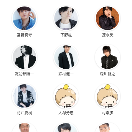
宮野真守
下野紘
速水奨
諏訪部順一
鈴村健一
森川智之
花江夏樹
大塚芳忠
村瀬歩