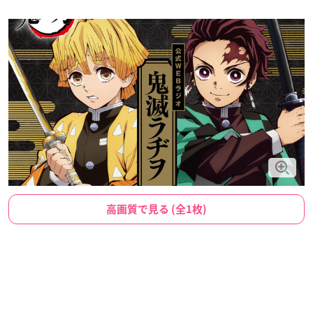
高画質で見る (全1枚)