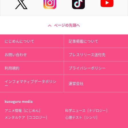
ページの先頭へ
にじめんについて
記事掲載について
お問い合わせ
プレスリリース送付先
利用規約
プライバシーポリシー
インフォマティブデータポリシ
運営会社
ー
kusuguru
media
アニメ情報［にじめん］
科学ニュース［ナゾロジー］
メンタルケア［ココロジー］
心理テスト［シンリ］