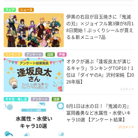
フェア
ニュース
伊黒の右目が目玉焼きに『鬼滅
の刃』×ジョイフル第3弾が8月1
8日開始！ぷっくりシールが貰え
る＆新メニュー7品
ランキング
アンケート
話題
声優
オタクが選ぶ「逢坂良太が演じ
るキャラ」ランキングTOP10！1
位は『ダイヤのA』沢村栄純【20
26年版】
2コメント
オタ活・推し活
アンケート
話題
8月1日は水の日！『鬼滅の刃』
冨岡義勇など水属性・水使いキ
ャラ10選 【アンケート結果】
15コメント