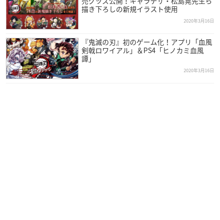
売グッズ公開！キャラデザ・松島晃先生ら
描き下ろしの新規イラスト使用
2020年3月16日
『鬼滅の刃』初のゲーム化！アプリ「血風
剣戟ロワイアル」＆PS4「ヒノカミ血風
譚」
2020年3月16日