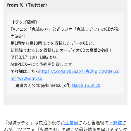
【グッズ情報】
TVアニメ「鬼滅の刃」公式ラジオ「鬼滅ラヂヲ」のCDが発
売決定！
第1回から第10回までを収録したデータCDと、
新規録りおろしを収録したオーディオCDの豪華2枚組！
明日3/17（火）18時より、
ANIPLEX＋にて予約開始致します！
▼詳細はこちら
https://t.co/srlyb2a3b7
#鬼滅
pic.twitter.co
m/7w92GqmvX6
— 鬼滅の刃公式 (@kimetsu_off)
March 16, 2020
『鬼滅ラヂオ』は炭治郎役の
花江夏樹
さんと善逸役の
下野紘
さ
んが、TV
アニメ『鬼滅の刃』の魅力や最新情報を届けるインタ