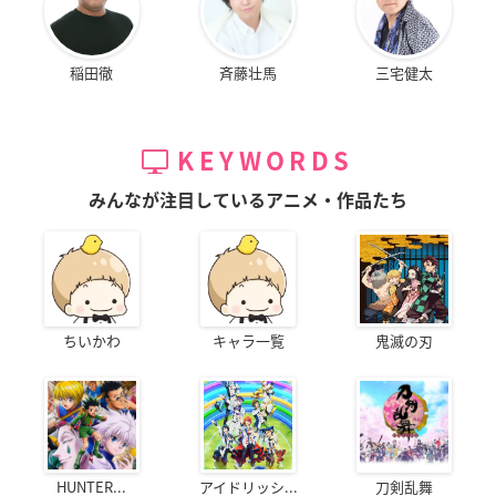
稲田徹
斉藤壮馬
三宅健太
KEYWORDS
みんなが注目しているアニメ・作品たち
ちいかわ
キャラ一覧
鬼滅の刃
HUNTER...
アイドリッシ...
刀剣乱舞