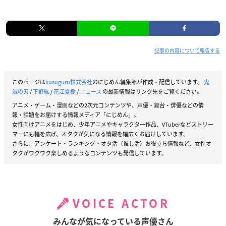
記事の内容について報告する
このページは
kusuguru株式会社
のにじめん編集部が作成・配信しています。
鬼
滅の刃
/
下野紘
/
花江夏樹
/
ニュース
の最新情報はリンク先をご覧ください。
アニメ・ゲーム・漫画などの2次元コンテンツや、声優・舞台・俳優などの情
報・話題をお届けする情報メディア「にじめん」。
女性向けアニメをはじめ、少年アニメやキャラクター作品、VTuberなどストリー
マーにも幅を広げ、オタクが気になる情報を幅広くお届けしています。
さらに、アンケート・ランキング・オタ活（推し活）お役立ち情報など、女性オ
タクがワクワク楽しめるようなコンテンツも発信しています。
VOICE ACTOR
みんなが気になっている声優さん