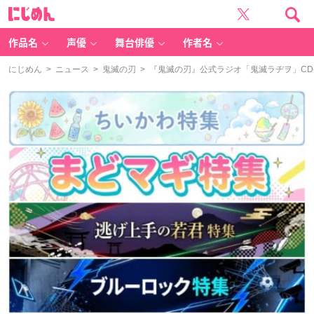
に
じ
め
ん
作品名
声優
舞台俳優
作者名
にじめん
>
ニュース
>
鬼滅の刃
> 『鬼滅の刃』公式ラジオ「鬼滅ラヂヲ」C