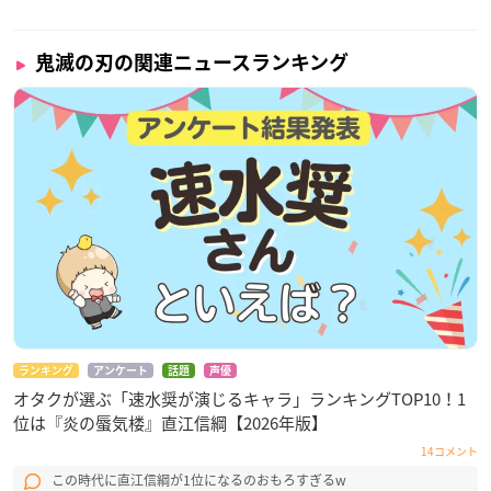
鬼滅の刃の関連ニュースランキング
ランキング
アンケート
話題
声優
オタクが選ぶ「速水奨が演じるキャラ」ランキングTOP10！1
位は『炎の蜃気楼』直江信綱【2026年版】
14コメント
この時代に直江信綱が1位になるのおもろすぎるw