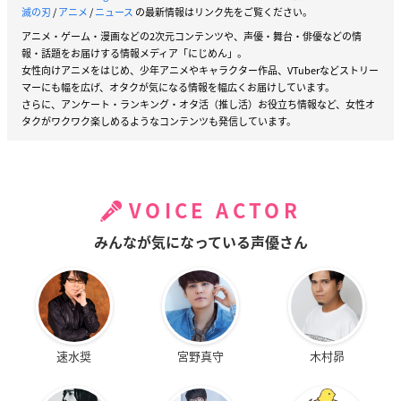
滅の刃
/
アニメ
/
ニュース
の最新情報はリンク先をご覧ください。
アニメ・ゲーム・漫画などの2次元コンテンツや、声優・舞台・俳優などの情
報・話題をお届けする情報メディア「にじめん」。
女性向けアニメをはじめ、少年アニメやキャラクター作品、VTuberなどストリー
マーにも幅を広げ、オタクが気になる情報を幅広くお届けしています。
さらに、アンケート・ランキング・オタ活（推し活）お役立ち情報など、女性オ
タクがワクワク楽しめるようなコンテンツも発信しています。
VOICE ACTOR
みんなが気になっている声優さん
速水奨
宮野真守
木村昴