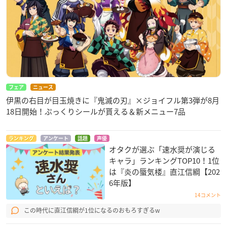
フェア
ニュース
伊黒の右目が目玉焼きに『鬼滅の刃』×ジョイフル第3弾が8月
18日開始！ぷっくりシールが貰える＆新メニュー7品
ランキング
アンケート
話題
声優
オタクが選ぶ「速水奨が演じる
キャラ」ランキングTOP10！1位
は『炎の蜃気楼』直江信綱【202
6年版】
14コメント
この時代に直江信綱が1位になるのおもろすぎるw