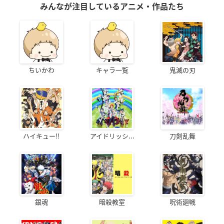
みんなが注目しているアニメ・作品たち
ちいかわ
キャラ一覧
鬼滅の刃
ハイキュー!!
アイドリッシ...
刀剣乱舞
銀魂
暗殺教室
呪術廻戦