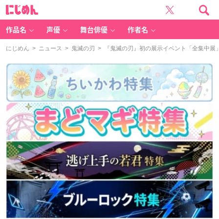
に
じ
め
ん
作品名
声優
舞台俳優
作者名
にじめん
>
ニュース
>
鬼滅の刃
> 『鬼滅の刃』初の展示イベント「全集中展