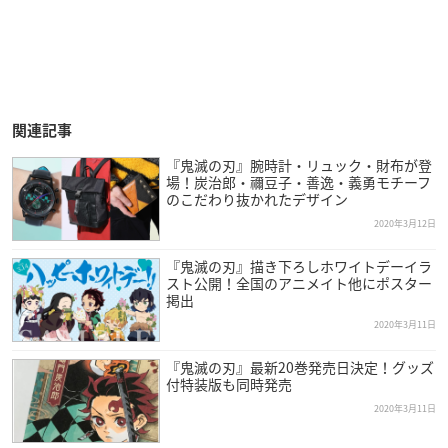
関連記事
『鬼滅の刃』腕時計・リュック・財布が登
場！炭治郎・禰豆子・善逸・義勇モチーフ
のこだわり抜かれたデザイン
2020年3月12日
『鬼滅の刃』描き下ろしホワイトデーイラ
スト公開！全国のアニメイト他にポスター
掲出
2020年3月11日
『鬼滅の刃』最新20巻発売日決定！グッズ
付特装版も同時発売
2020年3月11日