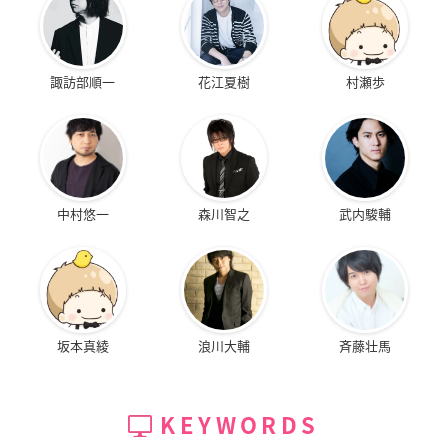
諏訪部順一
花江夏樹
村瀬歩
中村悠一
森川智之
武内駿輔
坂本真綾
浪川大輔
斉藤壮馬
KEYWORDS