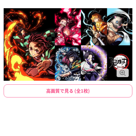
高画質で見る (全1枚)