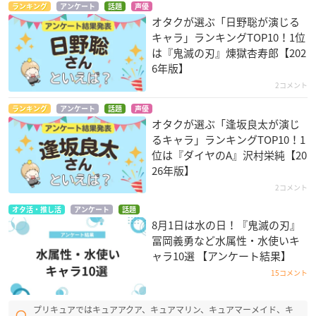
ランキング
アンケート
話題
声優
オタクが選ぶ「日野聡が演じる
キャラ」ランキングTOP10！1位
は『鬼滅の刃』煉󠄁獄杏寿郎【202
6年版】
2コメント
ランキング
アンケート
話題
声優
オタクが選ぶ「逢坂良太が演じ
るキャラ」ランキングTOP10！1
位は『ダイヤのA』沢村栄純【20
26年版】
2コメント
オタ活・推し活
アンケート
話題
8月1日は水の日！『鬼滅の刃』
冨岡義勇など水属性・水使いキ
ャラ10選 【アンケート結果】
15コメント
プリキュアではキュアアクア、キュアマリン、キュアマーメイド、キ