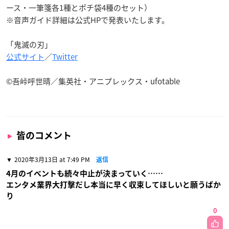
ース・一筆箋各1種とポチ袋4種のセット）
※音声ガイド詳細は公式HPで発表いたします。
「鬼滅の刃」
公式サイト
／
Twitter
©吾峠呼世晴／集英社・アニプレックス・ufotable
皆のコメント
2020年3月13日 at 7:49 PM
返信
4月のイベントも続々中止が決まっていく……
エンタメ業界大打撃だし本当に早く収束してほしいと願うばか
り
0