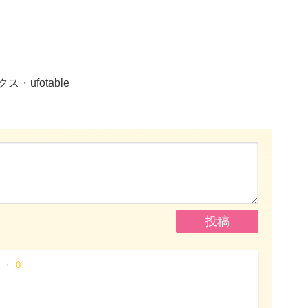
ufotable
0