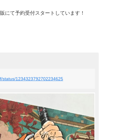
販にて予約受付スタートしています！
_off/status/1234323792702234625