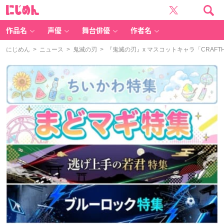
に
じ
め
ん
作品名
声優
舞台俳優
作者名
にじめん
>
ニュース
>
鬼滅の刃
> 『鬼滅の刃』x マスコットキャラ「CRAF