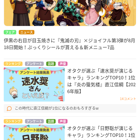
フェア
ニュース
伊黒の右目が目玉焼きに『鬼滅の刃』×ジョイフル第3弾が8月
18日開始！ぷっくりシールが貰える＆新メニュー7品
ランキング
アンケート
話題
声優
オタクが選ぶ「速水奨が演じる
キャラ」ランキングTOP10！1位
は『炎の蜃気楼』直江信綱【202
6年版】
14コメント
この時代に直江信綱が1位になるのおもろすぎるw
ランキング
アンケート
話題
声優
オタクが選ぶ「日野聡が演じる
キャラ」ランキングTOP10！1位