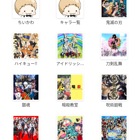
ちいかわ
キャラ一覧
鬼滅の刃
ハイキュー!!
アイドリッシ...
刀剣乱舞
銀魂
暗殺教室
呪術廻戦