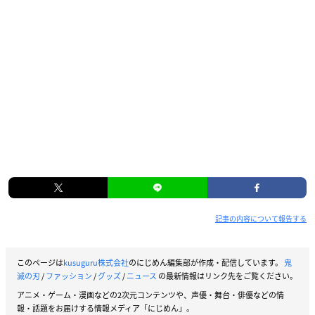
記事の内容について報告する
このページは
kusuguru株式会社
のにじめん編集部が作成・配信しています。
鬼
滅の刃
/
ファッション
/
グッズ
/
ニュース
の最新情報はリンク先をご覧ください。
アニメ・ゲーム・漫画などの2次元コンテンツや、声優・舞台・俳優などの情
報・話題をお届けする情報メディア「にじめん」。