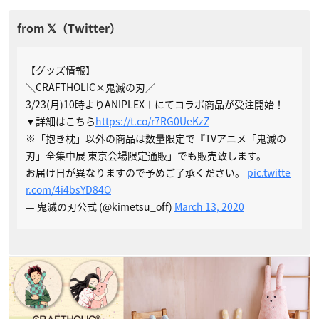
【グッズ情報】
＼CRAFTHOLIC×鬼滅の刃／
3/23(月)10時よりANIPLEX＋にてコラボ商品が受注開始！
▼詳細はこちら
https://t.co/r7RG0UeKzZ
※「抱き枕」以外の商品は数量限定で『TVアニメ「鬼滅の
刃」全集中展 東京会場限定通販」でも販売致します。
お届け日が異なりますので予めご了承ください。
pic.twitte
r.com/4i4bsYD84O
— 鬼滅の刃公式 (@kimetsu_off)
March 13, 2020