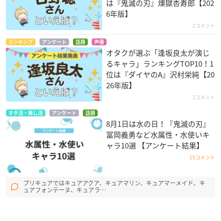
は『鬼滅の刃』煉󠄁獄杏寿郎【202
6年版】
2コメント
ランキング
アンケート
話題
声優
オタクが選ぶ「逢坂良太が演じ
るキャラ」ランキングTOP10！1
位は『ダイヤのA』沢村栄純【20
26年版】
2コメント
オタ活・推し活
アンケート
話題
8月1日は水の日！『鬼滅の刃』
冨岡義勇など水属性・水使いキ
ャラ10選 【アンケート結果】
15コメント
プリキュアではキュアアクア、キュアマリン、キュアマーメイド、キ
ュアフォンテーヌ、キュアラ…