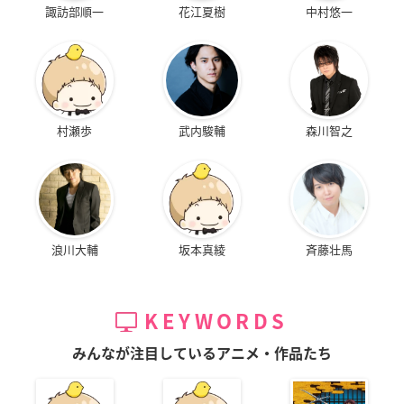
諏訪部順一
花江夏樹
中村悠一
村瀬歩
武内駿輔
森川智之
浪川大輔
坂本真綾
斉藤壮馬
KEYWORDS
みんなが注目しているアニメ・作品たち