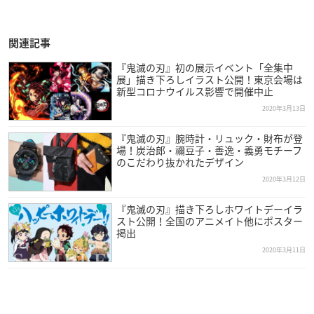
関連記事
『鬼滅の刃』初の展示イベント「全集中
展」描き下ろしイラスト公開！東京会場は
新型コロナウイルス影響で開催中止
2020年3月13日
『鬼滅の刃』腕時計・リュック・財布が登
場！炭治郎・禰豆子・善逸・義勇モチーフ
のこだわり抜かれたデザイン
2020年3月12日
『鬼滅の刃』描き下ろしホワイトデーイラ
スト公開！全国のアニメイト他にポスター
掲出
2020年3月11日