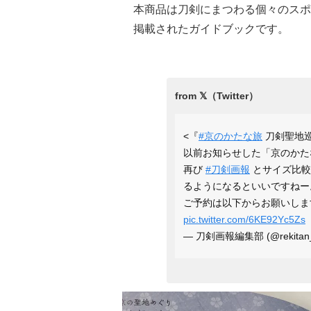
本商品は刀剣にまつわる個々のスポ
掲載されたガイドブックです。
<『
#京のかたな旅
刀剣聖地巡
以前お知らせした「京のかた
再び
#刀剣画報
とサイズ比較
るようになるといいですねー
ご予約は以下からお願いしま
pic.twitter.com/6KE92Yc5Zs
— 刀剣画報編集部 (@rekitan_