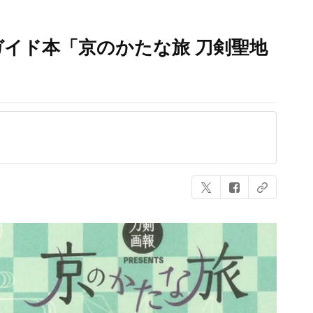
イド本「京のかたな旅 刀剣聖地
！