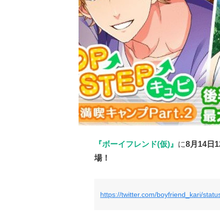
『ボーイフレンド(仮)』
に
8月14日
場！
https://twitter.com/boyfriend_kari/st