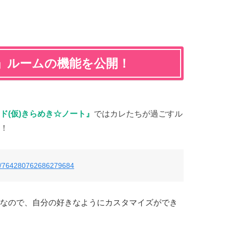
」ルームの機能を公開！
ド(仮)きらめき☆ノート』
ではカレたちが過ごすル
！
atus/764280762686279684
なので、自分の好きなようにカスタマイズができ