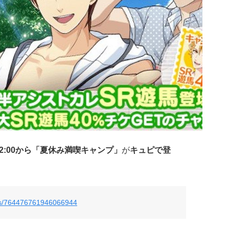
12:00から「夏休み満喫キャンプ」
が
キュピで登
atus/764476761946066944