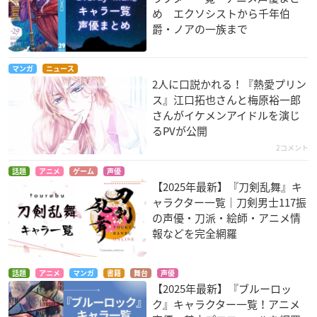
め エクソシストから千年伯
爵・ノアの一族まで
マンガ
ニュース
2人に口説かれる！『熱愛プリン
ス』江口拓也さんと梅原裕一郎
さんがイケメンアイドルを演じ
るPVが公開
2コメント
話題
アニメ
ゲーム
声優
【2025年最新】『刀剣乱舞』キ
ャラクター一覧｜刀剣男士117振
の声優・刀派・絵師・アニメ情
報などを完全網羅
話題
アニメ
マンガ
書籍
舞台
声優
【2025年最新】『ブルーロッ
ク』キャラクター一覧！アニメ