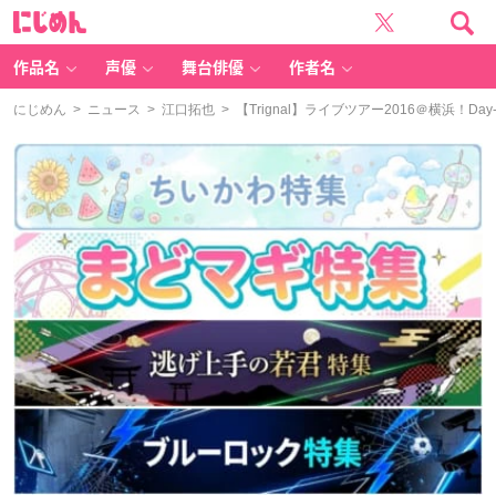
に
じ
め
ん
作品名
声優
舞台俳優
作者名
にじめん
>
ニュース
>
江口拓也
> 【Trignal】ライブツアー2016＠横浜！