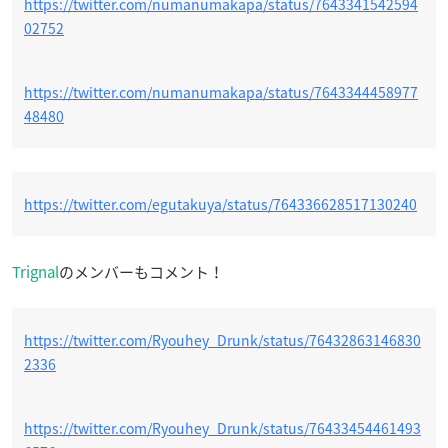
https://twitter.com/numanumakapa/status/7643341542594
02752
https://twitter.com/numanumakapa/status/7643344458977
48480
https://twitter.com/egutakuya/status/764336628517130240
Trignal
のメンバーもコメント！
https://twitter.com/Ryouhey_Drunk/status/76432863146830
2336
https://twitter.com/Ryouhey_Drunk/status/76433454461493