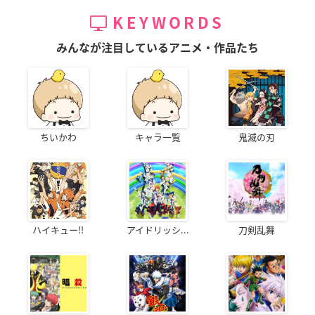
KEYWORDS
みんなが注目しているアニメ・作品たち
ちいかわ
キャラ一覧
鬼滅の刃
ハイキュー!!
アイドリッシ...
刀剣乱舞