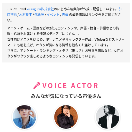
このページは
kusuguru株式会社
のにじめん編集部が作成・配信しています。
江
口拓也
/
木村良平
/
代永翼
/
イベント
/
声優
の最新情報はリンク先をご覧くださ
い。
アニメ・ゲーム・漫画などの2次元コンテンツや、声優・舞台・俳優などの情
報・話題をお届けする情報メディア「にじめん」。
女性向けアニメをはじめ、少年アニメやキャラクター作品、VTuberなどストリー
マーにも幅を広げ、オタクが気になる情報を幅広くお届けしています。
さらに、アンケート・ランキング・オタ活（推し活）お役立ち情報など、女性オ
タクがワクワク楽しめるようなコンテンツも発信しています。
VOICE ACTOR
みんなが気になっている声優さん