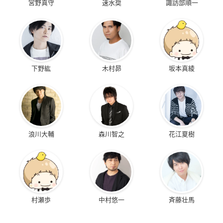
宮野真守
速水奨
諏訪部順一
下野紘
木村昴
坂本真綾
浪川大輔
森川智之
花江夏樹
村瀬歩
中村悠一
斉藤壮馬