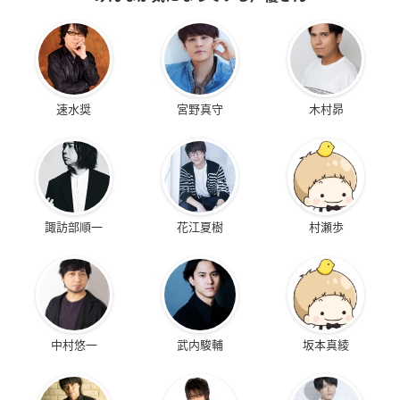
速水奨
宮野真守
木村昴
諏訪部順一
花江夏樹
村瀬歩
中村悠一
武内駿輔
坂本真綾