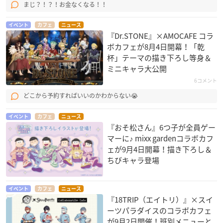
まじ？！？！お金なくなる！！
イベント
カフェ
ニュース
『Dr.STONE』×AMOCAFE コラ
ボカフェが8月4日開幕！「乾
杯」テーマの描き下ろし等身＆
ミニキャラ大公開
6コメント
どこから予約すればいいのかわからない😭
イベント
カフェ
ニュース
『おそ松さん』6つ子が全員ゲー
マーに♪ mixx gardenコラボカフ
ェが9月4日開幕！描き下ろし＆
ちびキャラ登場
イベント
カフェ
ニュース
『18TRIP（エイトリ）』×スイ
ーツパラダイスのコラボカフェ
が9月2日開催！班別メニューと