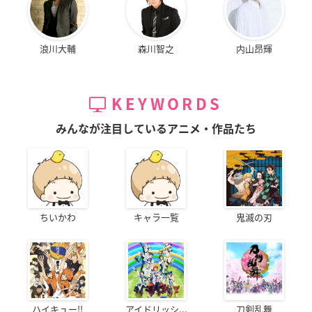
浪川大輔
森川智之
内山昂輝
KEYWORDS
みんなが注目しているアニメ・作品たち
ちいかわ
キャラ一覧
鬼滅の刃
ハイキュー!!
アイドリッシ...
刀剣乱舞