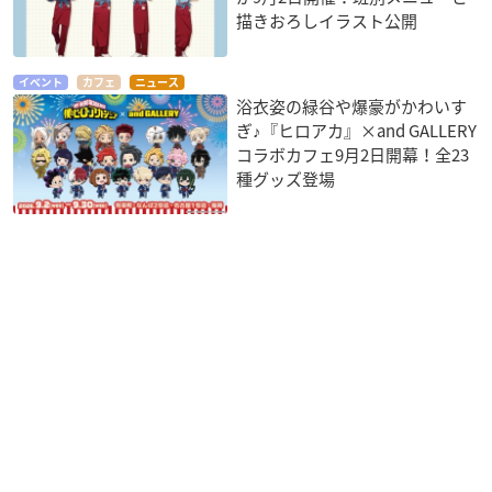
描きおろしイラスト公開
イベント
カフェ
ニュース
浴衣姿の緑谷や爆豪がかわいす
ぎ♪『ヒロアカ』×and GALLERY
コラボカフェ9月2日開幕！全23
種グッズ登場