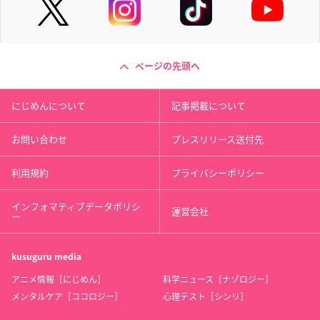
ページの先頭へ
にじめんについて
記事掲載について
お問い合わせ
プレスリリース送付先
利用規約
プライバシーポリシー
インフォマティブデータポリシ
運営会社
ー
kusuguru
media
アニメ情報［にじめん］
科学ニュース［ナゾロジー］
メンタルケア［ココロジー］
心理テスト［シンリ］