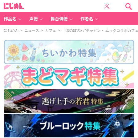
に
じ
め
ん
作品名
声優
舞台俳優
作者名
にじめん
>
ニュース
>
カフェ
> 「ぼのぼのxガチャピン・ ムックコラボカ