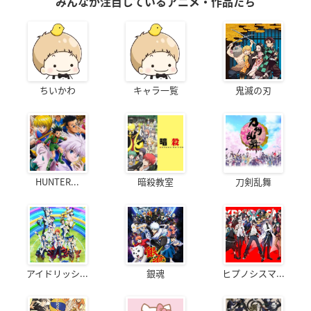
みんなが注目しているアニメ・作品たち
ちいかわ
キャラ一覧
鬼滅の刃
HUNTER...
暗殺教室
刀剣乱舞
アイドリッシ...
銀魂
ヒプノシスマ...