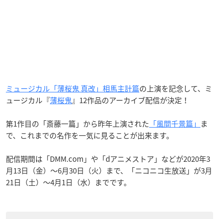
ミュージカル「薄桜鬼 真改」相馬主計篇
の上演を記念して、ミ
ュージカル『
薄桜鬼
』12作品のアーカイブ配信が決定！
第1作目の「斎藤一篇」から昨年上演された
「風間千景篇」
ま
で、これまでの名作を一気に見ることが出来ます。
配信期間は「DMM.com」や「dアニメストア」などが2020年3
月13日（金）～6月30日（火）まで、「ニコニコ生放送」が3月
21日（土）～4月1日（水）までです。