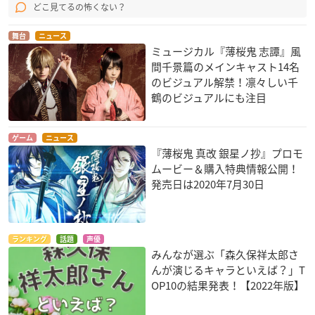
どこ見てるの怖くない？
舞台
ニュース
ミュージカル『薄桜鬼 志譚』風
間千景篇のメインキャスト14名
のビジュアル解禁！凛々しい千
鶴のビジュアルにも注目
ゲーム
ニュース
『薄桜鬼 真改 銀星ノ抄』プロモ
ムービー＆購入特典情報公開！
発売日は2020年7月30日
ランキング
話題
声優
みんなが選ぶ「森久保祥太郎さ
んが演じるキャラといえば？」T
OP10の結果発表！【2022年版】