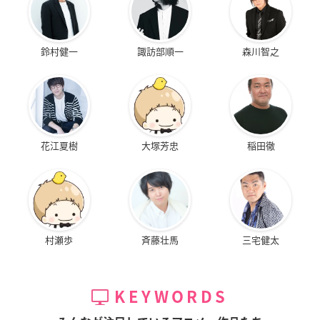
鈴村健一
諏訪部順一
森川智之
花江夏樹
大塚芳忠
稲田徹
村瀬歩
斉藤壮馬
三宅健太
KEYWORDS