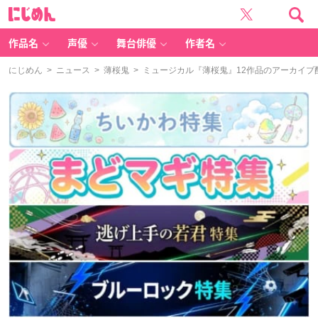
に
じ
め
ん
作品名
声優
舞台俳優
作者名
にじめん
>
ニュース
>
薄桜鬼
> ミュージカル『薄桜鬼』12作品のアーカイ