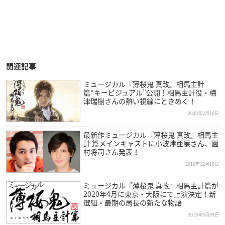
関連記事
ミュージカル『薄桜鬼 真改』相馬主計
篇“キービジュアル”公開！相馬主計役・梅
津瑞樹さんの熱い視線にときめく！
2020年2月18日
最新作ミュージカル『薄桜鬼 真改』相馬主
計 篇メインキャストに小波津亜廉さん、園
村将司さん発表！
2019年12月18日
ミュージカル『薄桜鬼 真改』相馬主計篇が
2020年4月に東京・大阪にて上演決定！新
選組・最期の局長の新たな物語
2019年9月09日