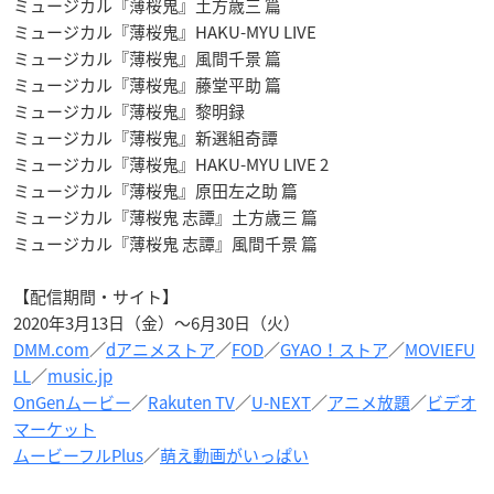
ミュージカル『薄桜鬼』土方歳三 篇
ミュージカル『薄桜鬼』HAKU-MYU LIVE
ミュージカル『薄桜鬼』風間千景 篇
ミュージカル『薄桜鬼』藤堂平助 篇
ミュージカル『薄桜鬼』黎明録
ミュージカル『薄桜鬼』新選組奇譚
ミュージカル『薄桜鬼』HAKU-MYU LIVE 2
ミュージカル『薄桜鬼』原田左之助 篇
ミュージカル『薄桜鬼 志譚』土方歳三 篇
ミュージカル『薄桜鬼 志譚』風間千景 篇
【配信期間・サイト】
2020年3月13日（金）～6月30日（火）
DMM.com
／
dアニメストア
／
FOD
／
GYAO！ストア
／
MOVIEFU
LL
／
music.jp
OnGenムービー
／
Rakuten TV
／
U-NEXT
／
アニメ放題
／
ビデオ
マーケット
ムービーフルPlus
／
萌え動画がいっぱい