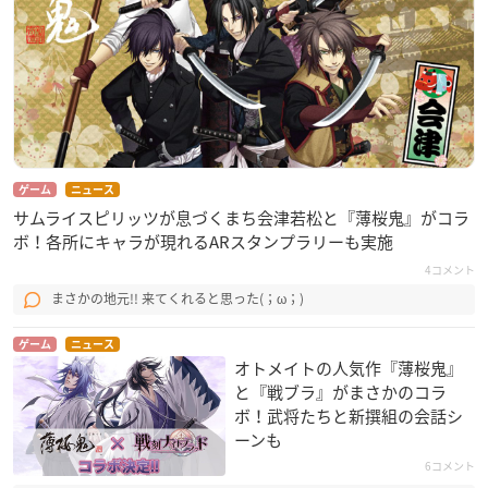
ゲーム
ニュース
サムライスピリッツが息づくまち会津若松と『薄桜鬼』がコラ
ボ！各所にキャラが現れるARスタンプラリーも実施
4コメント
まさかの地元!! 来てくれると思った(；ω；)
ゲーム
ニュース
オトメイトの人気作『薄桜鬼』
と『戦ブラ』がまさかのコラ
ボ！武将たちと新撰組の会話シ
ーンも
6コメント