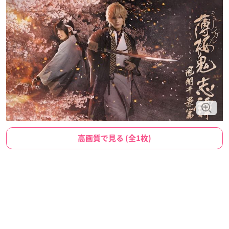
高画質で見る (全1枚)