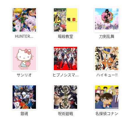
HUNTER...
暗殺教室
刀剣乱舞
サンリオ
ヒプノシスマ...
ハイキュー!!
銀魂
呪術廻戦
名探偵コナン