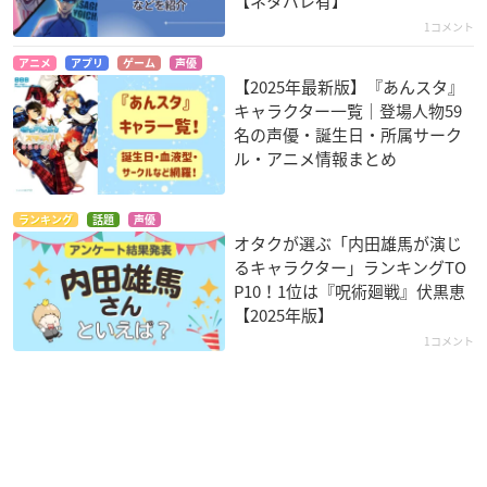
【ネタバレ有】
1コメント
アニメ
アプリ
ゲーム
声優
【2025年最新版】『あんスタ』
キャラクター一覧｜登場人物59
名の声優・誕生日・所属サーク
ル・アニメ情報まとめ
ランキング
話題
声優
オタクが選ぶ「内田雄馬が演じ
るキャラクター」ランキングTO
P10！1位は『呪術廻戦』伏黒恵
【2025年版】
1コメント