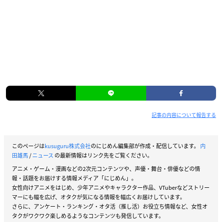
記事の内容について報告する
このページは
kusuguru株式会社
のにじめん編集部が作成・配信しています。
内
田雄馬
/
ニュース
の最新情報はリンク先をご覧ください。
アニメ・ゲーム・漫画などの2次元コンテンツや、声優・舞台・俳優などの情
報・話題をお届けする情報メディア「にじめん」。
女性向けアニメをはじめ、少年アニメやキャラクター作品、VTuberなどストリー
マーにも幅を広げ、オタクが気になる情報を幅広くお届けしています。
さらに、アンケート・ランキング・オタ活（推し活）お役立ち情報など、女性オ
タクがワクワク楽しめるようなコンテンツも発信しています。