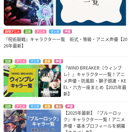
劇場アニメ
話題
アニメ
マンガ
声優
『呪術廻戦』キャラクター一覧 術式・等級・アニメ声優【20
26年最新】
話題
アニメ
マンガ
書籍
声優
『WIND BREAKER（ウィンブ
レ）』キャラクター一覧！アニ
メ声優・防風鈴・獅子頭連・KE
EL・六方一座まとめ【2025年最
新】
話題
アニメ
マンガ
書籍
舞台
声優
【2025年最新】『ブルーロッ
ク』キャラクター一覧！アニメ
声優・基本プロフィールを網羅