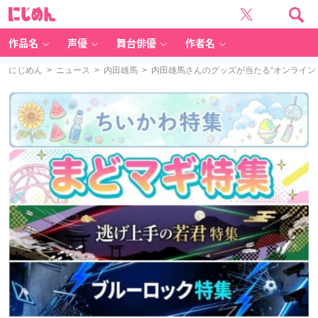
に
じ
め
ん
作品名
声優
舞台俳優
作者名
にじめん
>
ニュース
>
内田雄馬
> 内田雄馬さんのグッズが当たる“オンライ