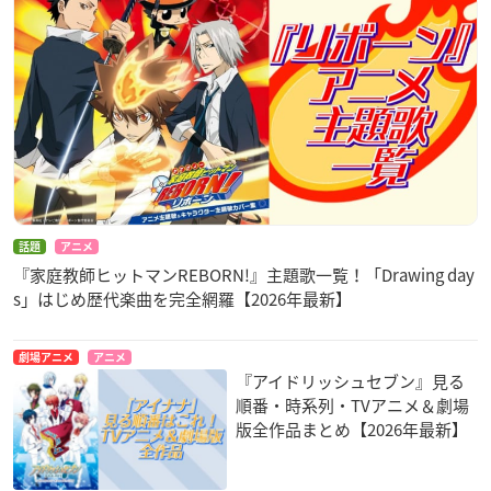
話題
アニメ
『家庭教師ヒットマンREBORN!』主題歌一覧！「Drawing day
s」はじめ歴代楽曲を完全網羅【2026年最新】
劇場アニメ
アニメ
『アイドリッシュセブン』見る
順番・時系列・TVアニメ＆劇場
版全作品まとめ【2026年最新】