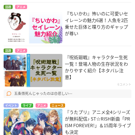
話題
アニメ
『ちいかわ』怖いのに可愛いセ
イレーンの魅力6選！人魚を2匹
乗せた巨体と喋り方のギャップ
が尊い
話題
アニメ
『呪術廻戦』キャラクター生死
一覧！登場人物の生存状況をわ
かりやすく紹介【ネタバレ注
意】
6コメント
五条悟死んじゃったのは😞悲しい⋯
イベント
ライブ
アニメ
ニュース
『うたプリ』アニメ全4シリーズ
が無料配信♪ ST☆RISH新曲「PR
ISM FOREVER!」＆15周年ライブ
も決定