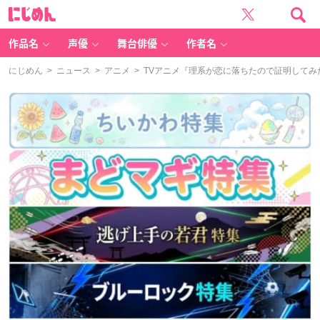
に
じ
め
ん
作品名
声優
舞台俳優
作者名
にじめん
>
ニュース
>
アニメ
> TVアニメ『理系が恋に落ちたので証明して