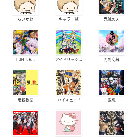
ちいかわ
キャラ一覧
鬼滅の刃
HUNTER...
アイドリッシ...
刀剣乱舞
暗殺教室
ハイキュー!!
銀魂