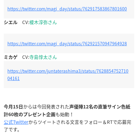
https://twitter.com/magi_day/status/762917583867801600
CV:
榎木淳弥さん
シエル
https://twitter.com/magi_day/status/762921570947964928
CV:
寺島惇太さん
ミカゲ
https://twitter.com/juntaterashima3/status/7628854752710
04161
からは今回発表された
今月15日
声優陣12名の直筆サイン色紙
も始動！
計60枚のプレゼント企画
公式Twitter
からツイートされる文言をフォロー＆RTで応募完
了です。