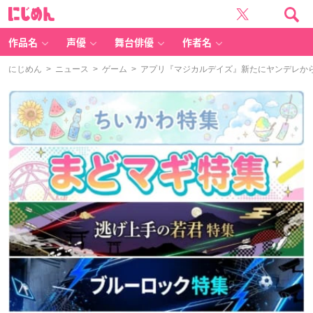
に
じ
め
ん
作品名
声優
舞台俳優
作者名
にじめん
>
ニュース
>
ゲーム
> アプリ『マジカルデイズ』新たにヤンデレか