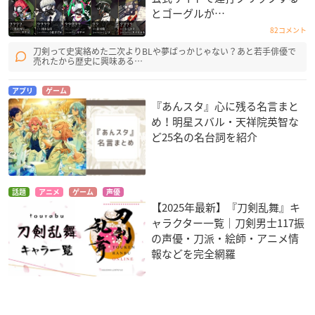
とゴーグルが…
82コメント
刀剣って史実絡めた二次よりBLや夢ばっかじゃない？あと若手俳優で
売れたから歴史に興味ある…
アプリ
ゲーム
『あんスタ』心に残る名言まと
め！明星スバル・天祥院英智な
ど25名の名台詞を紹介
話題
アニメ
ゲーム
声優
【2025年最新】『刀剣乱舞』キ
ャラクター一覧｜刀剣男士117振
の声優・刀派・絵師・アニメ情
報などを完全網羅