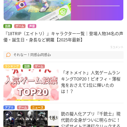
話題
ゲーム
声優
『18TRIP（エイトリ）』キャラクター一覧｜登場人物34名の声
優・誕生日・身長など網羅【2025年最新】
5コメント
それなー！同感👍同感👍
ランキング
話題
ゲーム
「オトメイト」人気ゲームラン
キングTOP20！ピオフィ・薄桜
鬼をおさえて1位に輝いたの
は！？
アプリ
ゲーム
ニュース
銃の擬人化アプリ『千銃士』現
代銃の全身がついに明らかに！
公式サイトで連打クリックする