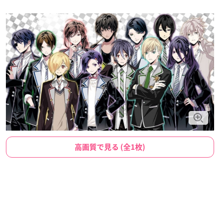
高画質で見る (全1枚)