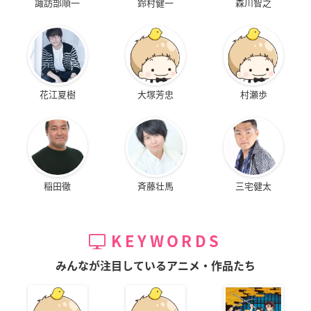
諏訪部順一
鈴村健一
森川智之
花江夏樹
大塚芳忠
村瀬歩
稲田徹
斉藤壮馬
三宅健太
KEYWORDS
みんなが注目しているアニメ・作品たち