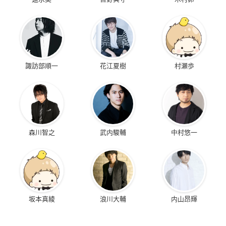
諏訪部順一
花江夏樹
村瀬歩
森川智之
武内駿輔
中村悠一
坂本真綾
浪川大輔
内山昂輝