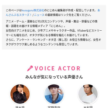
このページは
kusuguru株式会社
のにじめん編集部が作成・配信しています。
あ
んさんぶるスターズ！
/
ニュース
の最新情報はリンク先をご覧ください。
アニメ・ゲーム・漫画などの2次元コンテンツや、声優・舞台・俳優などの情
報・話題をお届けする情報メディア「にじめん」。
女性向けアニメをはじめ、少年アニメやキャラクター作品、VTuberなどストリー
マーにも幅を広げ、オタクが気になる情報を幅広くお届けしています。
さらに、アンケート・ランキング・オタ活（推し活）お役立ち情報など、女性オ
タクがワクワク楽しめるようなコンテンツも発信しています。
VOICE ACTOR
みんなが気になっている声優さん
速水奨
宮野真守
木村昴