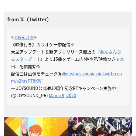
✨
#あんスタ
✨
《映像付き》カラオケ一挙配信🎉
大型アップデート＆新アプリリリース間近の『
あんさんぶ
るスターズ！
！』より15曲をゲーム内MVやPV映像つきで本
日、配信開始🥳
配信曲は画像をチェック🕺
@enstars_music
pic.twitter.co
m/aZhrsPT8KW
— JOYSOUND公式🎁30周年記念RTキャンペーン実施中！
(@JOYSOUND_PR)
March 9, 2020