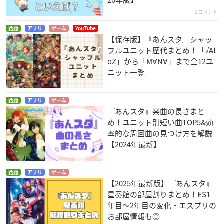
2コメント
話題
アプリ
ゲーム
YouTube
【保存版】『あんスタ』シャッ
フルユニット歴代まとめ！「√At
oZ」から「M∀N∀」まで全12ユ
ニット一覧
話題
アプリ
ゲーム
『あんスタ』楽曲の長さまと
め！ユニット別短い曲TOP5&効
率的な周回曲の見つけ方を解説
【2024年最新】
話題
アプリ
ゲーム
【2025年最新版】『あんスタ』
星奏館の部屋割りまとめ！ES1
年目〜2年目の変化・エスプリの
お部屋情報も◎