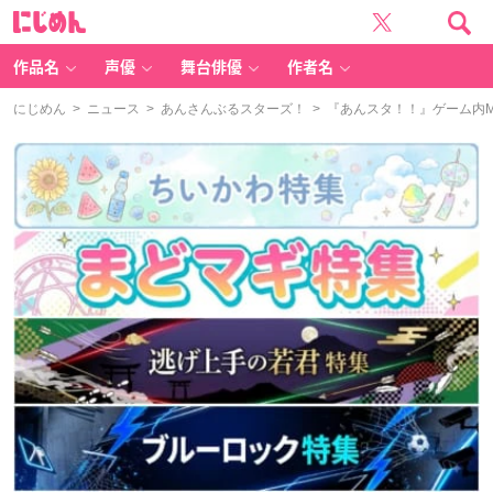
に
じ
め
ん
作品名
声優
舞台俳優
作者名
にじめん
>
ニュース
>
あんさんぶるスターズ！
> 『あんスタ！！』ゲーム内M