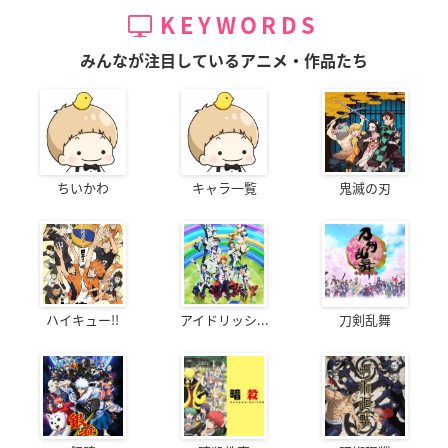
KEYWORDS
みんなが注目しているアニメ・作品たち
ちいかわ
キャラ一覧
鬼滅の刃
ハイキュー!!
アイドリッシ...
刀剣乱舞