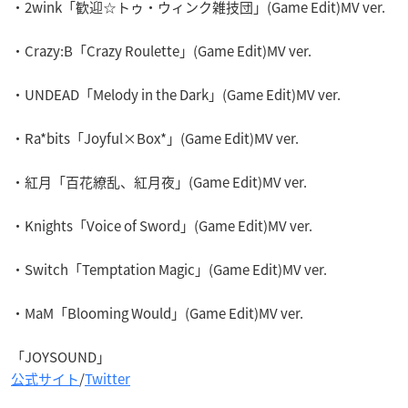
・2wink「歓迎☆トゥ・ウィンク雑技団」(Game Edit)MV ver.
・Crazy:B「Crazy Roulette」(Game Edit)MV ver.
・UNDEAD「Melody in the Dark」(Game Edit)MV ver.
・Ra*bits「Joyful×Box*」(Game Edit)MV ver.
・紅月「百花繚乱、紅月夜」(Game Edit)MV ver.
・Knights「Voice of Sword」(Game Edit)MV ver.
・Switch「Temptation Magic」(Game Edit)MV ver.
・MaM「Blooming Would」(Game Edit)MV ver.
「JOYSOUND」
公式サイト
/
Twitter