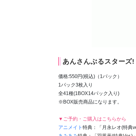
あんさんぶるスターズ!
価格:550円(税込)（1パック）
1パック3枚入り
全41種(1BOX14パック入り)
※BOX販売商品になります。
▼ご予約・ご購入はこちらから
アニメイト
特典：「月永レオ(特典ver
あみあみ
特典：「羽風薫(特典Ver.)